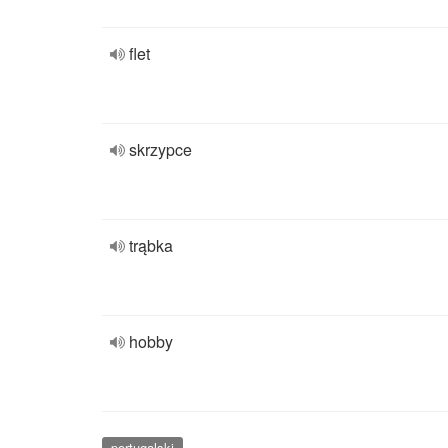
flet
skrzypce
trąbka
hobby
portugalski