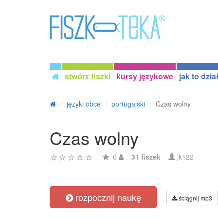
stwórz fiszki
kursy językowe
jak to dzia
języki obce
portugalski
Czas wolny
Czas wolny
0
31 fiszek
jk122
rozpocznij naukę
ściągnij mp3