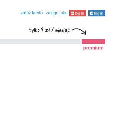
załóż konto
zaloguj się
log in
log in
premium