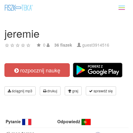
Toggl
naviga
jeremie
0
36 fiszek
guest3914516
rozpocznij naukę
ściągnij mp3
drukuj
graj
sprawdź się
Pytanie
Odpowiedź