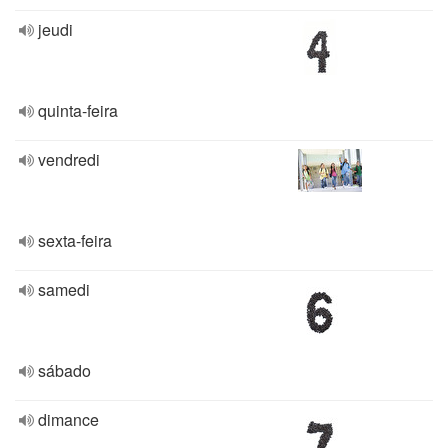
jeudi
quinta-feira
vendredi
sexta-feira
samedi
sábado
dimance