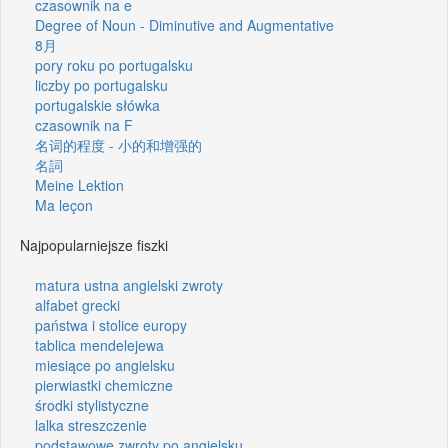
czasownik na e
Degree of Noun - Diminutive and Augmentative
8月
pory roku po portugalsku
liczby po portugalsku
portugalskie słówka
czasownik na F
名词的程度 - 小的和增强的
名詞
Meine Lektion
Ma leçon
Najpopularniejsze fiszki
matura ustna angielski zwroty
alfabet grecki
państwa i stolice europy
tablica mendelejewa
miesiące po angielsku
pierwiastki chemiczne
środki stylistyczne
lalka streszczenie
podstawowe zwroty po angielsku