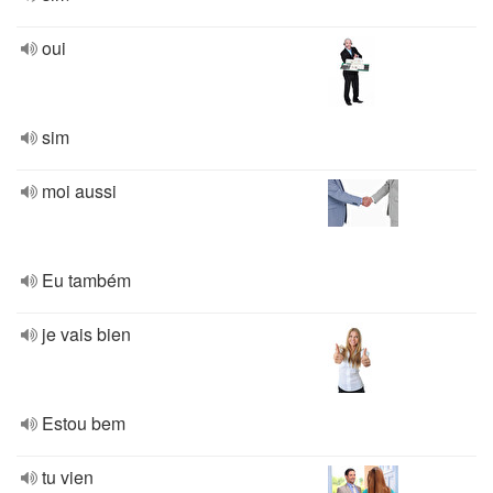
oui
sim
moi aussi
Eu também
je vais bien
Estou bem
tu vien