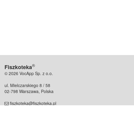
®
Fiszkoteka
© 2026 VocApp Sp. z o.o.
ul. Mielczarskiego 8 / 58
02-798 Warszawa, Polska
fiszkoteka@fiszkoteka.pl
NIP: 951 245 79 19
REGON: 369 727 696