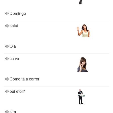
Domingo
salut
Olá
ca va
Como tá a correr
oui etoi?
sim