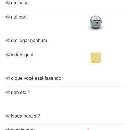
em casa
nul part
em lugar nenhum
tu fais quoi
o que você está fazendo
rien etoi?
Nada para si?
tu sais quoi