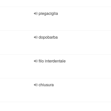
piegaciglia
dopobarba
filo interdentale
chiusura