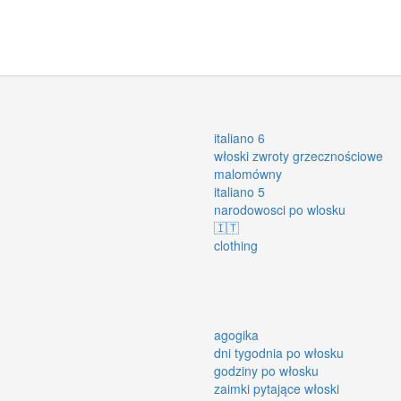
italiano 6
włoski zwroty grzecznościowe
malomówny
italiano 5
narodowosci po wlosku
🇮🇹
clothing
agogika
dni tygodnia po włosku
godziny po włosku
zaimki pytające włoski