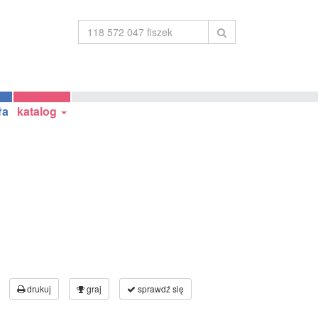
ła
katalog
drukuj
graj
sprawdź się