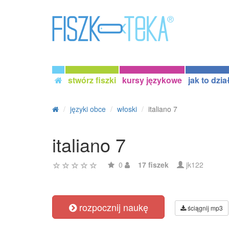
stwórz fiszki
kursy językowe
jak to dzia
języki obce
włoski
italiano 7
italiano 7
0
17 fiszek
jk122
rozpocznij naukę
ściągnij mp3