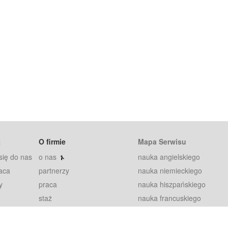
t
O firmie
Mapa Serwisu
się do nas
o nas
nauka angielskiego
aca
partnerzy
nauka niemieckiego
y
praca
nauka hiszpańskiego
staż
nauka francuskiego
blog
nauka rosyjskiego
in
2000+ opinii
nauka norweskiego