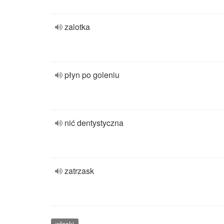
zalotka
płyn po goleniu
nić dentystyczna
zatrzask
włoski