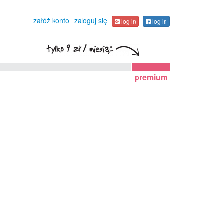
załóż konto
zaloguj się
log in
log in
premium