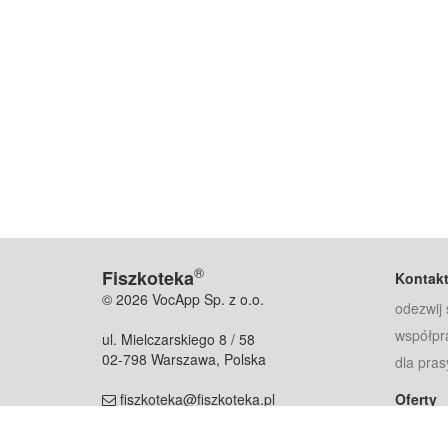
®
Fiszkoteka
Kontak
© 2026 VocApp Sp. z o.o.
odezwij 
współpr
ul. Mielczarskiego 8 / 58
02-798 Warszawa, Polska
dla pras
fiszkoteka@fiszkoteka.pl
Oferty
dla rodz
NIP: 951 245 79 19