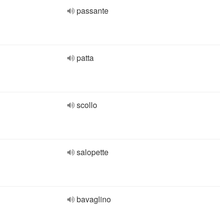
passante
patta
scollo
salopette
bavaglino