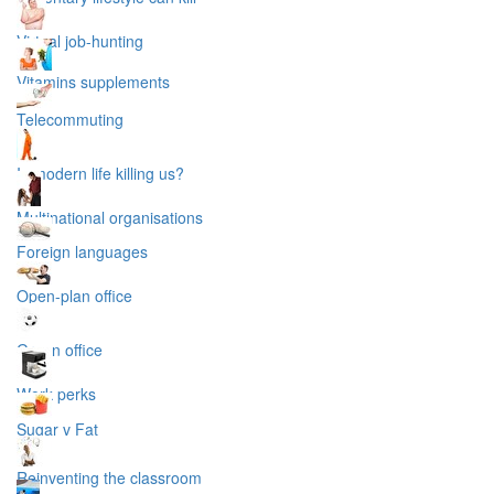
Virtual job-hunting
Vitamins supplements
Telecommuting
Is modern life killing us?
Multinational organisations
Foreign languages
Open-plan office
Green office
Work perks
Sugar v Fat
Reinventing the classroom