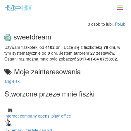
Toggl
naviga
0 osób to lubi.
Polub!
sweetdream
Używam fiszkoteki od
4102
dni. Uczę się z fiszkoteką
78
dni, w
tym systematycznie od
0
dni. Jestem autorem
27
zestawów.
Ostatni raz można mnie było zobaczyć
2017-01-04 07:53:02
.
Moje zainteresowania
angielski
Stworzone przeze mnie fiszki
Internet company opens 'play' office
Sedentary lifestyle can kill