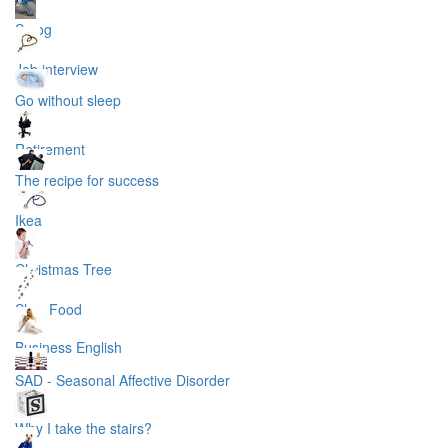
Smog
Job interview
Go without sleep
Retirement
The recipe for success
Ikea
Christmas Tree
Slow Food
Business English
SAD - Seasonal Affective Disorder
Why I take the stairs?