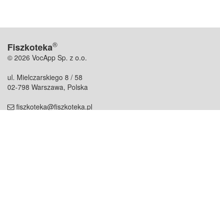
®
Fiszkoteka
© 2026 VocApp Sp. z o.o.
ul. Mielczarskiego 8 / 58
02-798 Warszawa, Polska
fiszkoteka@fiszkoteka.pl
NIP: 951 245 79 19
REGON: 369 727 696
Kontakt
O firmie