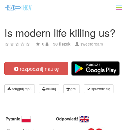
Toggl
naviga
Is modern life killing us?
0
58 fiszek
sweetdream
rozpocznij naukę
ściągnij mp3
drukuj
graj
sprawdź się
Pytanie
Odpowiedź