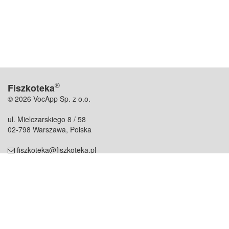
®
Fiszkoteka
© 2026 VocApp Sp. z o.o.
ul. Mielczarskiego 8 / 58
02-798 Warszawa, Polska
fiszkoteka@fiszkoteka.pl
NIP: 951 245 79 19
REGON: 369 727 696