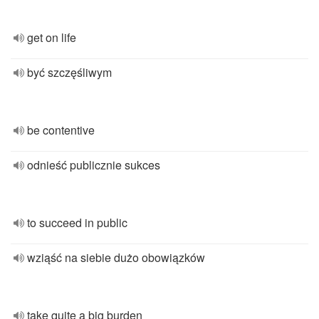
get on life
być szczęśliwym
be contentive
odnieść publicznie sukces
to succeed in public
wziąść na siebie dużo obowiązków
take quite a big burden