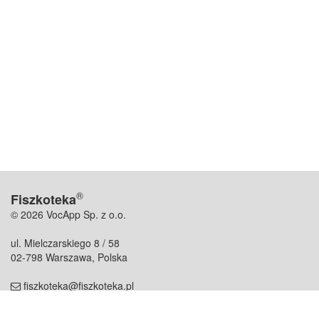
®
Fiszkoteka
© 2026 VocApp Sp. z o.o.
ul. Mielczarskiego 8 / 58
02-798 Warszawa, Polska
fiszkoteka@fiszkoteka.pl
NIP: 951 245 79 19