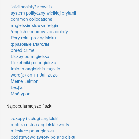
"civil society" słownik
system polityczny wielkiej brytanii
common collocations
angielskie słowka religia
/english economy vocabulary.
Pory roku po angielsku
фразовые глаголы
breed crime
Liczby po angielsku
Liczebniki po angielsku
Imiona angielskie męskie
word(3) on 11 Jul, 2026
Meine Lektion
Lecția 1
Мой урок
Najpopularniejsze fiszki
zakupy i usługi angielski
matura ustna angielski zwroty
miesiące po angielsku
podstawowe zwroty po angielsku