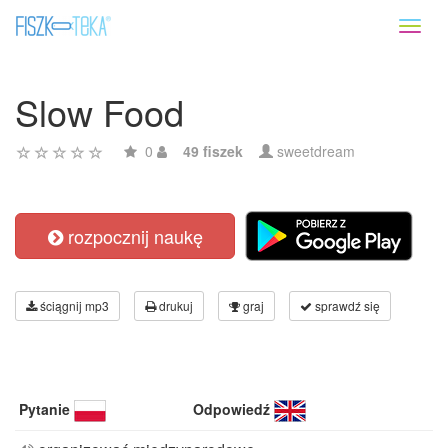
Toggl
naviga
Slow Food
0
49 fiszek
sweetdream
rozpocznij naukę
ściągnij mp3
drukuj
graj
sprawdź się
Pytanie
Odpowiedź