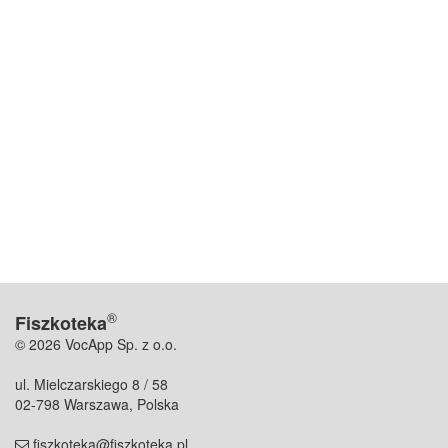
®
Fiszkoteka
© 2026 VocApp Sp. z o.o.
ul. Mielczarskiego 8 / 58
02-798 Warszawa, Polska
fiszkoteka@fiszkoteka.pl