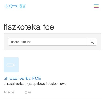
Toggl
naviga
fiszkoteka fce
phrasal verbs FCE
phrasal verbs trzystopniowe i dustopniowe
44 fiszki
izi