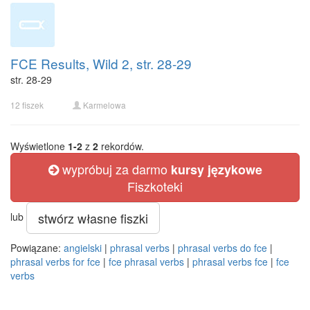
FCE Results, Wild 2, str. 28-29
str. 28-29
12 fiszek
Karmelowa
Wyświetlone
1-2
z
2
rekordów.
wypróbuj za darmo
kursy językowe
Fiszkoteki
stwórz własne fiszki
lub
Powiązane:
angielski
|
phrasal verbs
|
phrasal verbs do fce
|
phrasal verbs for fce
|
fce phrasal verbs
|
phrasal verbs fce
|
fce
verbs