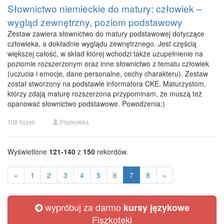
Słownictwo niemieckie do matury: człowiek –
wygląd zewnętrzny, poziom podstawowy
Zestaw zawiera słownictwo do matury podstawowej dotyczące
człowieka, a dokładnie wyglądu zewnętrznego. Jest częścią
większej całość, w skład której wchodzi także uzupełnienie na
poziomie rozszerzonym oraz inne słownictwo z tematu człowiek
(uczucia i emocje, dane personalne, cechy charakteru). Zestaw
został stworzony na podstawie informatora CKE. Maturzystom,
którzy zdają maturę rozszerzona przypominam, że muszą też
opanować słownictwo podstawowe. Powodzenia:)
108 fiszek
Fiszkoteka
Wyświetlone
121-140
z
150
rekordów.
«
1
2
3
4
5
6
7
8
»
wypróbuj za darmo
kursy językowe
Fiszkoteki