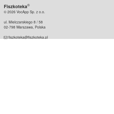
®
Fiszkoteka
© 2026 VocApp Sp. z o.o.
ul. Mielczarskiego 8 / 58
02-798 Warszawa, Polska
fiszkoteka@fiszkoteka.pl
NIP: 951 245 79 19
REGON: 369 727 696
Kontakt
O firmie
odezwij się do nas
o nas
współpraca
partnerzy