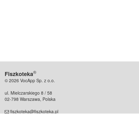
®
Fiszkoteka
© 2026 VocApp Sp. z o.o.
ul. Mielczarskiego 8 / 58
02-798 Warszawa, Polska
fiszkoteka@fiszkoteka.pl
NIP: 951 245 79 19
REGON: 369 727 696