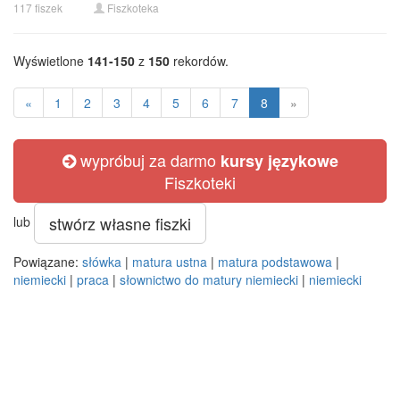
117 fiszek
Fiszkoteka
Wyświetlone
141-150
z
150
rekordów.
«
1
2
3
4
5
6
7
8
»
wypróbuj za darmo
kursy językowe
Fiszkoteki
stwórz własne fiszki
lub
Powiązane:
słówka
|
matura ustna
|
matura podstawowa
|
niemiecki
|
praca
|
słownictwo do matury niemiecki
|
niemiecki