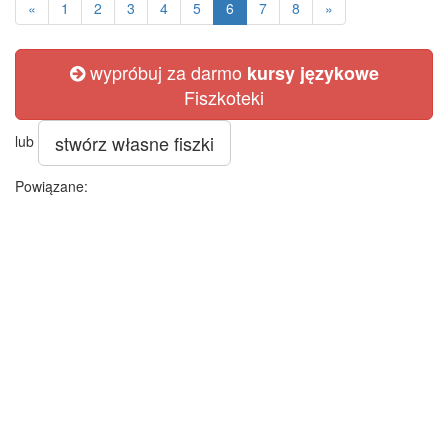
«
1
2
3
4
5
6
7
8
»
wypróbuj za darmo
kursy językowe
Fiszkoteki
stwórz własne fiszki
lub
Powiązane: