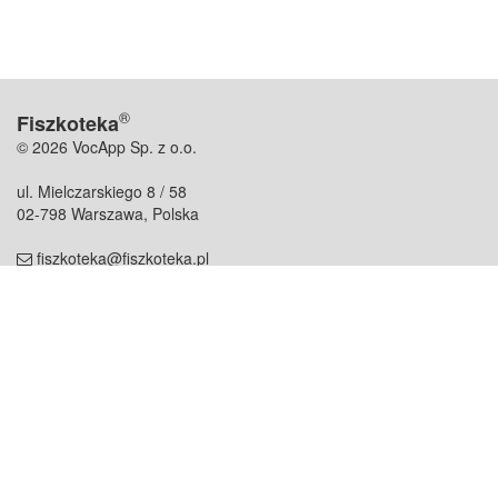
®
Fiszkoteka
© 2026 VocApp Sp. z o.o.
ul. Mielczarskiego 8 / 58
02-798 Warszawa, Polska
fiszkoteka@fiszkoteka.pl
NIP: 951 245 79 19
REGON: 369 727 696