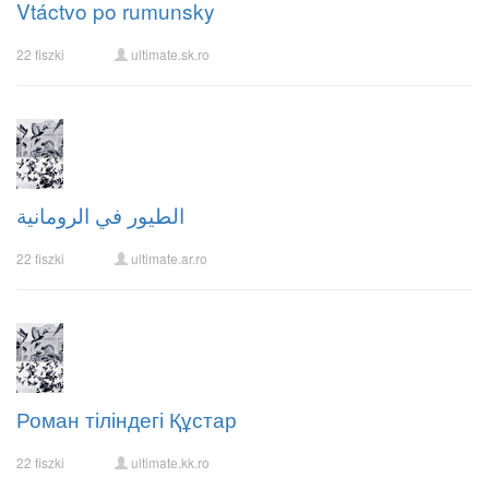
Vtáctvo po rumunsky
22 fiszki
ultimate.sk.ro
الطيور في الرومانية
22 fiszki
ultimate.ar.ro
Роман тіліндегі Құстар
22 fiszki
ultimate.kk.ro