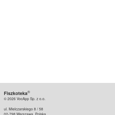
®
Fiszkoteka
© 2026 VocApp Sp. z o.o.
ul. Mielczarskiego 8 / 58
02-798 Warszawa, Polska