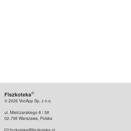
®
Fiszkoteka
© 2026 VocApp Sp. z o.o.
ul. Mielczarskiego 8 / 58
02-798 Warszawa, Polska
fiszkoteka@fiszkoteka.pl