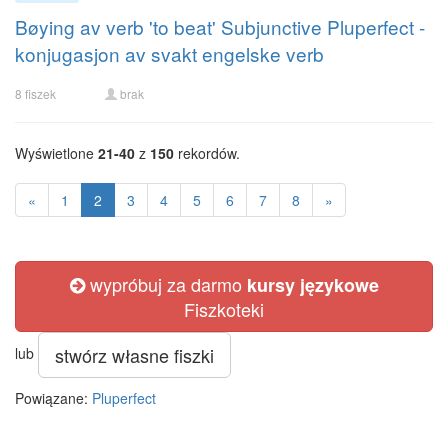
Bøying av verb 'to beat' Subjunctive Pluperfect -
konjugasjon av svakt engelske verb
8 fiszek
brak
Wyświetlone
21-40
z
150
rekordów.
«
1
2
3
4
5
6
7
8
»
wypróbuj za darmo
kursy językowe
Fiszkoteki
stwórz własne fiszki
lub
Powiązane:
Pluperfect