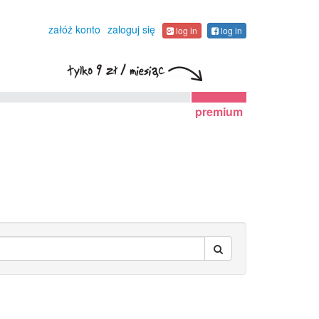
załóż konto
zaloguj się
log in
log in
premium