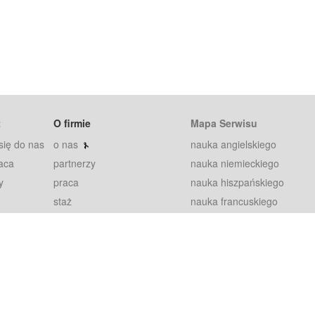
t
O firmie
Mapa Serwisu
się do nas
o nas
nauka angielskiego
aca
partnerzy
nauka niemieckiego
y
praca
nauka hiszpańskiego
staż
nauka francuskiego
blog
nauka rosyjskiego
in
2000+ opinii
nauka norweskiego
petytorów
nauka szwedzkiego
Warunki
fiszki
100% gwarancja
sze pytania
najnowsze lekcje
regulamin