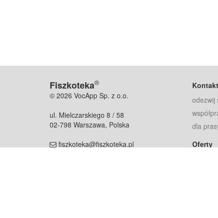
®
Fiszkoteka
Kontak
© 2026 VocApp Sp. z o.o.
odezwij 
współpr
ul. Mielczarskiego 8 / 58
02-798 Warszawa, Polska
dla pras
fiszkoteka@fiszkoteka.pl
Oferty
dla rodz
NIP: 951 245 79 19
dla kore
REGON: 369 727 696
Pomoc
Najczęst