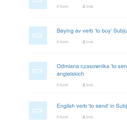
8 fiszek
brak
Bøying av verb 'to buy' Subj
8 fiszek
brak
Odmiana czasownika 'to send
angielskich
8 fiszek
brak
English verb 'to send' in Sub
8 fiszek
brak