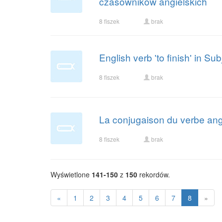
czasowników angielskich
8 fiszek
brak
English verb 'to finish' in Su
8 fiszek
brak
La conjugaison du verbe angla
8 fiszek
brak
Wyświetlone
141-150
z
150
rekordów.
«
1
2
3
4
5
6
7
8
»