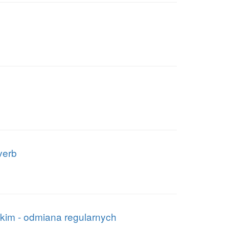
verb
skim - odmiana regularnych