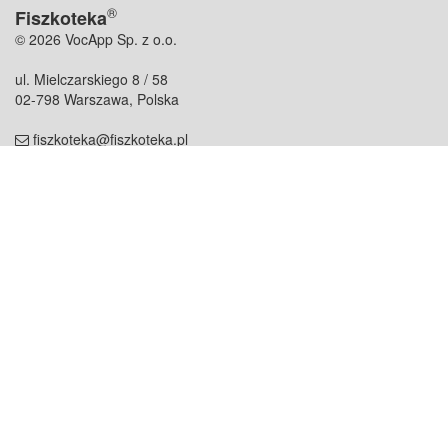
®
Fiszkoteka
© 2026 VocApp Sp. z o.o.
ul. Mielczarskiego 8 / 58
02-798 Warszawa, Polska
fiszkoteka@fiszkoteka.pl
NIP: 951 245 79 19
REGON: 369 727 696
Kontakt
O firmie
odezwij się do nas
o nas
współpraca
partnerzy