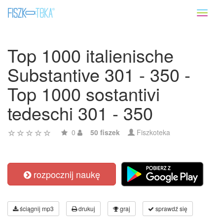
Toggl
naviga
Top 1000 italienische
Substantive 301 - 350 -
Top 1000 sostantivi
tedeschi 301 - 350
0
50 fiszek
Fiszkoteka
rozpocznij naukę
ściągnij mp3
drukuj
graj
sprawdź się