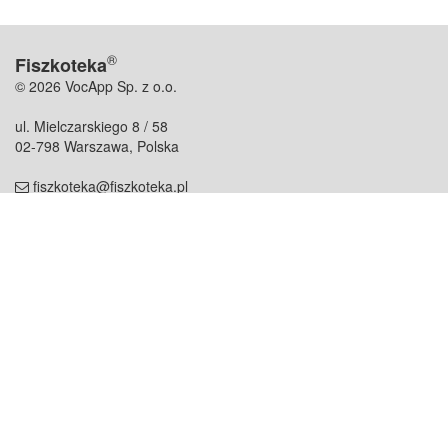
®
Fiszkoteka
© 2026 VocApp Sp. z o.o.
ul. Mielczarskiego 8 / 58
02-798 Warszawa, Polska
fiszkoteka@fiszkoteka.pl
NIP: 951 245 79 19
REGON: 369 727 696
Kontakt
O firmie
odezwij się do nas
o nas