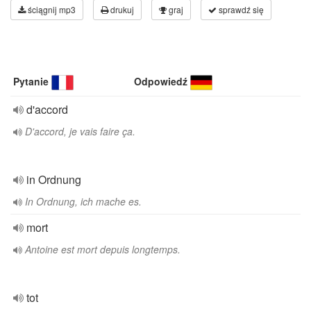
ściągnij mp3
drukuj
graj
sprawdź się
Pytanie
Odpowiedź
d'accord
D'accord, je vais faire ça.
in Ordnung
In Ordnung, ich mache es.
mort
Antoine est mort depuis longtemps.
tot