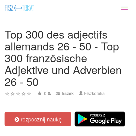
Toggl
naviga
Top 300 des adjectifs
allemands 26 - 50 - Top
300 französische
Adjektive und Adverbien
26 - 50
0
25 fiszek
Fiszkoteka
rozpocznij naukę