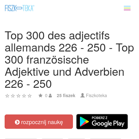
Toggl
naviga
Top 300 des adjectifs
allemands 226 - 250 - Top
300 französische
Adjektive und Adverbien
226 - 250
0
25 fiszek
Fiszkoteka
rozpocznij naukę