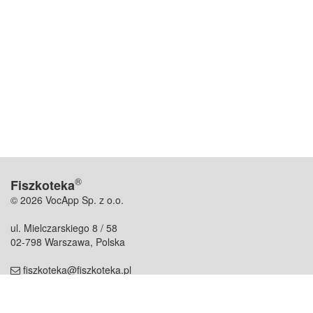
®
Fiszkoteka
© 2026 VocApp Sp. z o.o.
ul. Mielczarskiego 8 / 58
02-798 Warszawa, Polska
fiszkoteka@fiszkoteka.pl
NIP: 951 245 79 19
REGON: 369 727 696