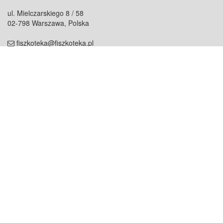
ul. Mielczarskiego 8 / 58
02-798 Warszawa, Polska
fiszkoteka@fiszkoteka.pl
NIP: 951 245 79 19
REGON: 369 727 696
Kontakt
O firmie
odezwij się do nas
o nas
współpraca
partnerzy
dla prasy
praca
staż
Oferty