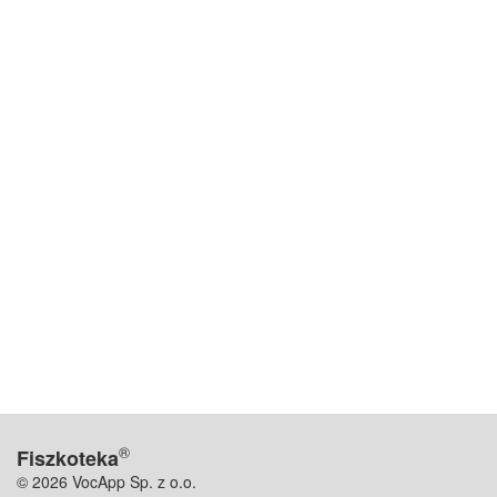
®
Fiszkoteka
© 2026 VocApp Sp. z o.o.