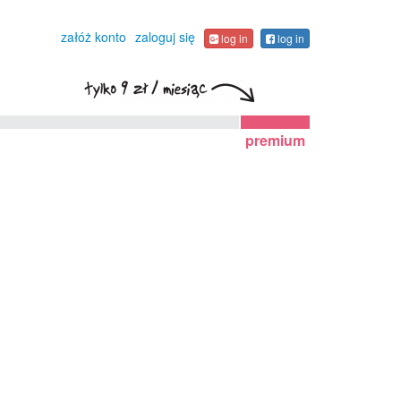
załóż konto
zaloguj się
log in
log in
premium