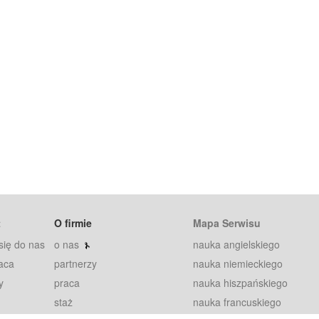
t
O firmie
Mapa Serwisu
się do nas
o nas
nauka angielskiego
aca
partnerzy
nauka niemieckiego
y
praca
nauka hiszpańskiego
staż
nauka francuskiego