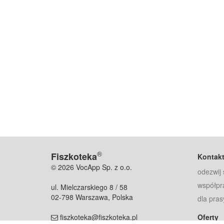
®
Fiszkoteka
Kontak
© 2026 VocApp Sp. z o.o.
odezwij 
współpr
ul. Mielczarskiego 8 / 58
02-798 Warszawa, Polska
dla pras
fiszkoteka@fiszkoteka.pl
Oferty