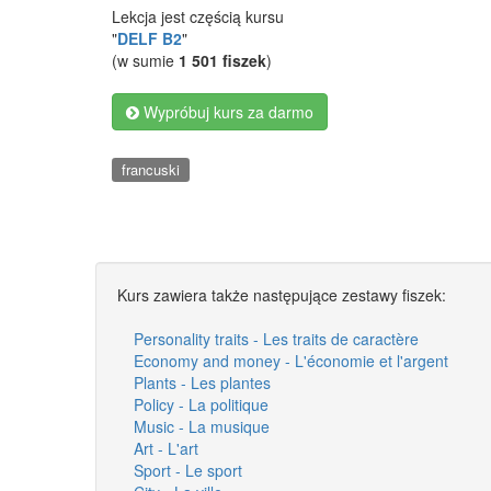
Lekcja jest częścią kursu
"
DELF B2
"
(w sumie
1 501 fiszek
)
Wypróbuj kurs za darmo
francuski
Kurs zawiera także następujące zestawy fiszek:
Personality traits - Les traits de caractère
Economy and money - L'économie et l'argent
Plants - Les plantes
Policy - La politique
Music - La musique
Art - L'art
Sport - Le sport