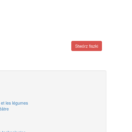
Stwórz fiszki
s et les légumes
héâtre