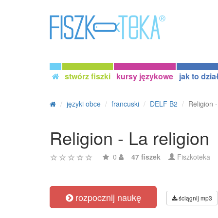
stwórz fiszki
kursy językowe
jak to dzia
języki obce
francuski
DELF B2
Religion -
Religion - La religion
0
47 fiszek
Fiszkoteka
rozpocznij naukę
ściągnij mp3