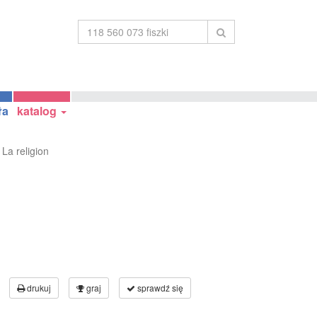
ła
katalog
 La religion
drukuj
graj
sprawdź się