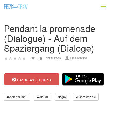
Toggl
naviga
Pendant la promenade
(Dialogue) - Auf dem
Spaziergang (Dialoge)
0
13 fiszek
Fiszkoteka
rozpocznij naukę
ściągnij mp3
drukuj
graj
sprawdź się