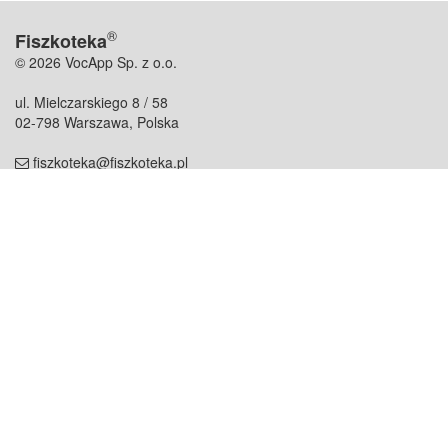
®
Fiszkoteka
© 2026 VocApp Sp. z o.o.
ul. Mielczarskiego 8 / 58
02-798 Warszawa, Polska
fiszkoteka@fiszkoteka.pl
NIP: 951 245 79 19
REGON: 369 727 696
Kontakt
O firmie
odezwij się do nas
o nas