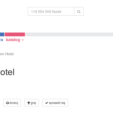
ła
katalog
nem Hotel
otel
drukuj
graj
sprawdź się