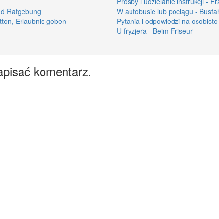
Prośby i udzielanie instrukcji -
und Ratgebung
W autobusie lub pociągu - Busfah
itten, Erlaubnis geben
Pytania i odpowiedzi na osobiste
U fryzjera - Beim Friseur
apisać komentarz.