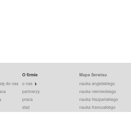
t
O firmie
Mapa Serwisu
się do nas
o nas
nauka angielskiego
aca
partnerzy
nauka niemieckiego
y
praca
nauka hiszpańskiego
staż
nauka francuskiego
blog
nauka rosyjskiego
in
2000+ opinii
nauka norweskiego
petytorów
nauka szwedzkiego