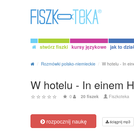
stwórz fiszki
kursy językowe
jak to dzia
Rozmówki polsko-niemieckie
W hotelu - In ei
W hotelu - In einem H
0
20 fiszek
Fiszkoteka
rozpocznij naukę
ściągnij mp3