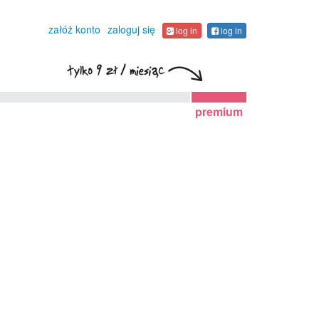
załóż konto
zaloguj się
log in
log in
premium