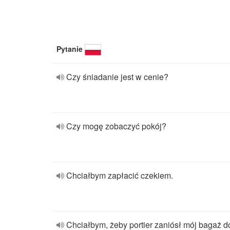
Pytanie
Czy śniadanie jest w cenie?
Czy mogę zobaczyć pokój?
Chciałbym zapłacić czekiem.
Chciałbym, żeby portier zaniósł mój bagaż d