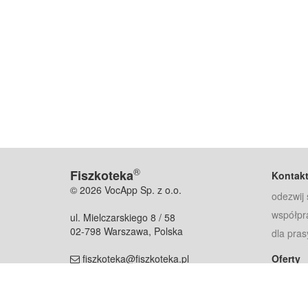
®
Fiszkoteka
Kontak
© 2026 VocApp Sp. z o.o.
odezwij 
współpr
ul. Mielczarskiego 8 / 58
02-798 Warszawa, Polska
dla pras
fiszkoteka@fiszkoteka.pl
Oferty
dla rodz
NIP: 951 245 79 19
dla kore
REGON: 369 727 696