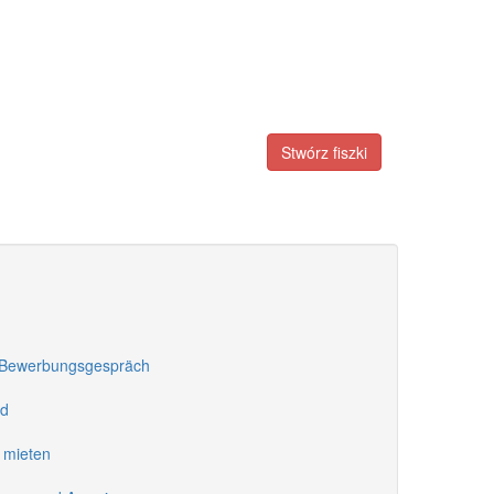
Stwórz fiszki
m Bewerbungsgespräch
nd
 mieten