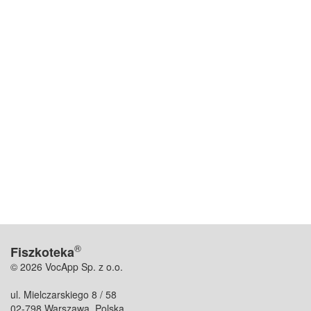
®
Fiszkoteka
© 2026 VocApp Sp. z o.o.
ul. Mielczarskiego 8 / 58
02-798 Warszawa, Polska