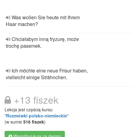
Was wollen Sie heute mit Ihrem
Haar machen?
Chciałabym inną fryzurę, może
trochę pasemek.
Ich möchte eine neue Frisur haben,
vielleicht einige Strähnchen.
+13 fiszek
Lekcja jest częścią kursu
"
Rozmówki polsko-niemieckie
"
(w sumie
516 fiszek
)
Wypróbuj kurs za darmo