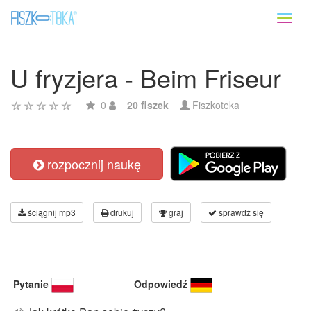
Toggl
naviga
U fryzjera - Beim Friseur
0
20 fiszek
Fiszkoteka
rozpocznij naukę
ściągnij mp3
drukuj
graj
sprawdź się
Pytanie
Odpowiedź