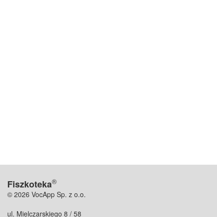
®
Fiszkoteka
© 2026 VocApp Sp. z o.o.
ul. Mielczarskiego 8 / 58