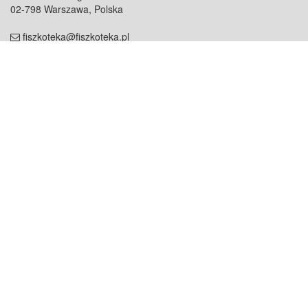
02-798 Warszawa, Polska
fiszkoteka@fiszkoteka.pl
NIP: 951 245 79 19
REGON: 369 727 696
Kontakt
O firmie
odezwij się do nas
o nas
współpraca
partnerzy
dla prasy
praca
staż
Oferty
blog
dla rodzin
2000+ opinii