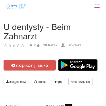
Toggl
naviga
U dentysty - Beim
Zahnarzt
0
20 fiszek
Fiszkoteka
rozpocznij naukę
ściągnij mp3
drukuj
graj
sprawdź się