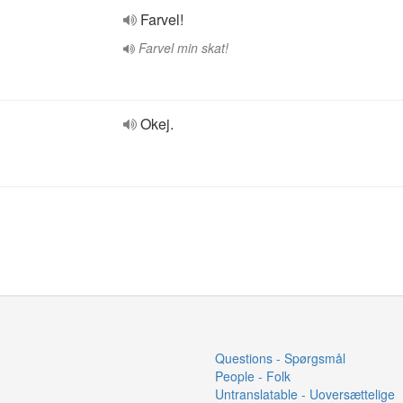
Farvel!
Farvel min skat!
Okej.
Questions - Spørgsmål
People - Folk
Untranslatable - Uoversættelige