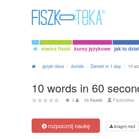
stwórz fiszki
kursy językowe
jak to dzia
języki obce
duński
Danish in 1 day
10 wo
10 words in 60 secon
0
10 fiszek
Fiszkoteka
rozpocznij naukę
ściągnij mp3