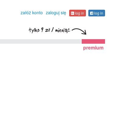
załóż konto
zaloguj się
log in
log in
premium