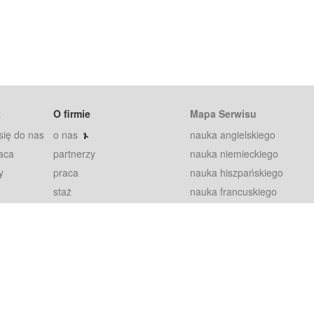
t
O firmie
Mapa Serwisu
się do nas
o nas
nauka angielskiego
aca
partnerzy
nauka niemieckiego
y
praca
nauka hiszpańskiego
staż
nauka francuskiego
blog
nauka rosyjskiego
in
2000+ opinii
nauka norweskiego
petytorów
nauka szwedzkiego
Warunki
fiszki
100% gwarancja
sze pytania
najnowsze lekcje
regulamin
Extra