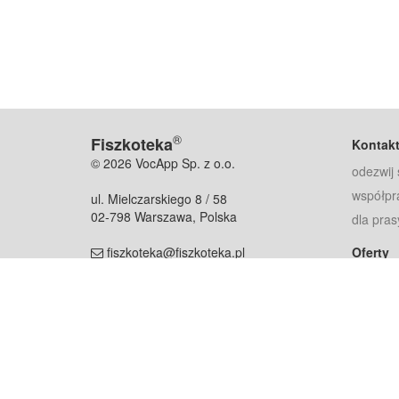
®
Fiszkoteka
Kontak
© 2026 VocApp Sp. z o.o.
odezwij 
współpr
ul. Mielczarskiego 8 / 58
02-798 Warszawa, Polska
dla pras
fiszkoteka@fiszkoteka.pl
Oferty
dla rodz
NIP: 951 245 79 19
dla kore
REGON: 369 727 696
Pomoc
Najczęst