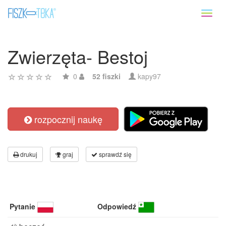
Toggl
naviga
Zwierzęta- Bestoj
0
52 fiszki
kapy97
rozpocznij naukę
drukuj
graj
sprawdź się
Pytanie
Odpowiedź