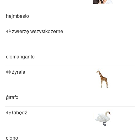
hejmbesto
zwierzę wszystkożerne
ĉiomanĝanto
żyrafa
ĝirafo
łabędź
cigno