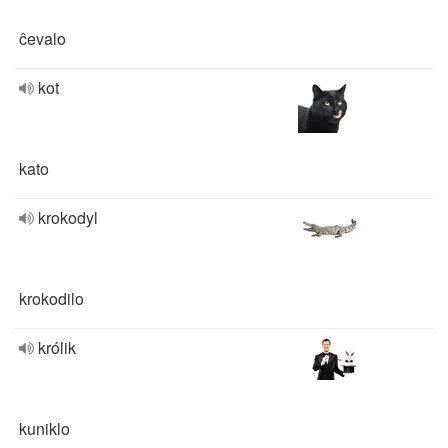
ĉevalo
kot
kato
krokodyl
krokodilo
królik
kuniklo