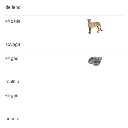
delfeno
dziki
sovaĝa
gad
reptilio
gęś
ansero