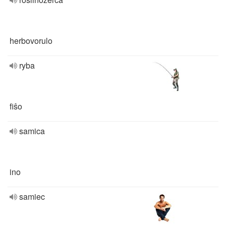
herbovorulo
ryba
fiŝo
samica
ino
samiec