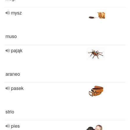
mysz
muso
pająk
araneo
pasek
strio
pies