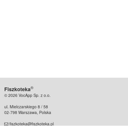
®
Fiszkoteka
© 2026 VocApp Sp. z o.o.
ul. Mielczarskiego 8 / 58
02-798 Warszawa, Polska
fiszkoteka@fiszkoteka.pl