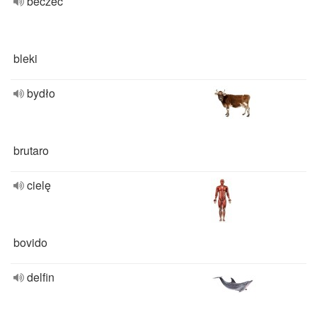
beczeć
bleki
bydło
brutaro
cielę
bovido
delfin