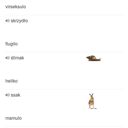
virseksulo
skrzydło
flugilo
ślimak
heliko
ssak
mamulo