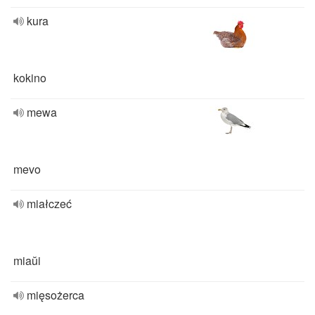
kura
kokino
mewa
mevo
miałczeć
miaŭi
mięsożerca