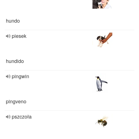
hundo
piesek
hundido
pingwin
pingveno
pszczoła