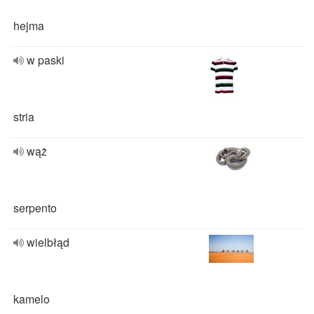
hejma
w paski
stria
wąż
serpento
wielbłąd
kamelo