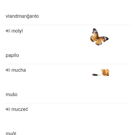
viandmanĝanto
motyl
papilo
mucha
muŝo
muczeć
muĝi