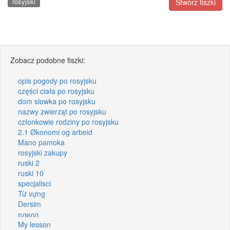
rosyjski
Stwórz fiszki
Zobacz podobne fiszki:
opis pogody po rosyjsku
części ciała po rosyjsku
dom slowka po rosyjsku
nazwy zwierząt po rosyjsku
członkowie rodziny po rosyjsku
2.1 Økonomi og arbeid
Mano pamoka
rosyjski zakupy
ruski 2
ruski 10
specjalisci
Từ vựng
Dersim
плилл
My lesson