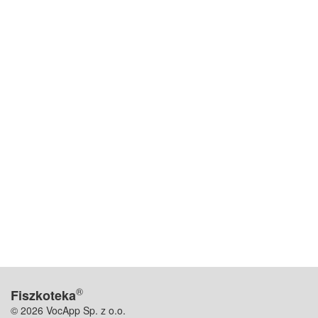
®
Fiszkoteka
© 2026 VocApp Sp. z o.o.