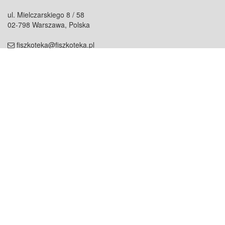
ul. Mielczarskiego 8 / 58
02-798 Warszawa, Polska
fiszkoteka@fiszkoteka.pl
NIP: 951 245 79 19
REGON: 369 727 696
Kontakt
O firmie
odezwij się do nas
o nas
współpraca
partnerzy
dla prasy
praca
staż
Oferty