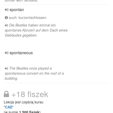
border with Slovakia.
spontan
auch: kurzentschlossen
Die Beatles haben einmal ein
spontanes Konzert auf dem Dach eines
Gebäudes gegeben.
spontaneous
The Beatles once played a
spontaneous concert on the roof of a
building.
+18 fiszek
Lekcja jest częścią kursu
"
CAE
"
(w sumie
1 500 fiszek
)