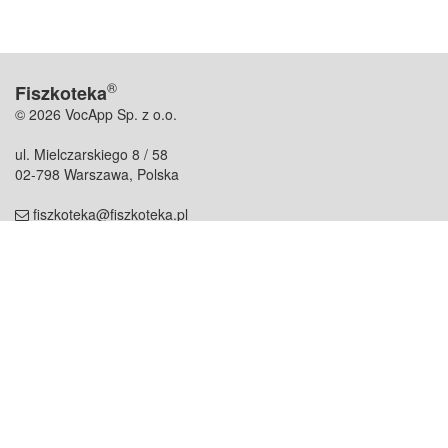
®
Fiszkoteka
© 2026 VocApp Sp. z o.o.
ul. Mielczarskiego 8 / 58
02-798 Warszawa, Polska
fiszkoteka@fiszkoteka.pl
NIP: 951 245 79 19
REGON: 369 727 696
Kontakt
O firmie