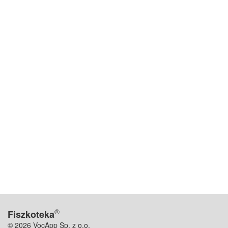
®
Fiszkoteka
© 2026 VocApp Sp. z o.o.