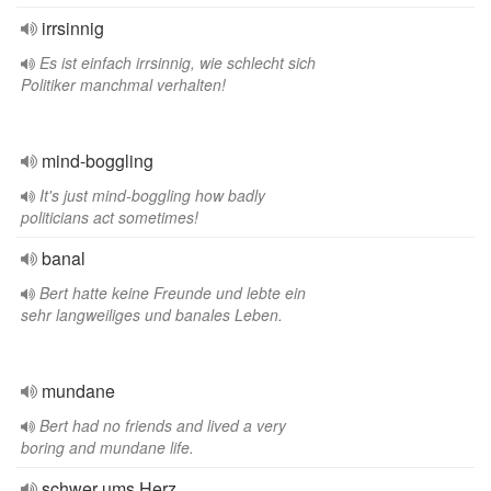
irrsinnig
Es ist einfach irrsinnig, wie schlecht sich
Politiker manchmal verhalten!
mind-boggling
It's just mind-boggling how badly
politicians act sometimes!
banal
Bert hatte keine Freunde und lebte ein
sehr langweiliges und banales Leben.
mundane
Bert had no friends and lived a very
boring and mundane life.
schwer ums Herz