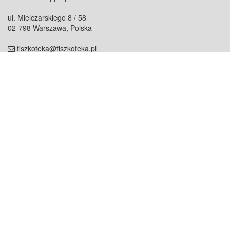
ul. Mielczarskiego 8 / 58
02-798 Warszawa, Polska
fiszkoteka@fiszkoteka.pl
NIP: 951 245 79 19
REGON: 369 727 696
Kontakt
O firmie
odezwij się do nas
o nas
współpraca
partnerzy
dla prasy
praca
staż
Oferty