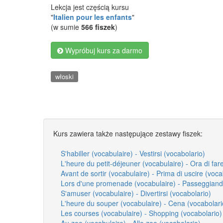
Lekcja jest częścią kursu
"
Italien pour les enfants
"
(w sumie
566 fiszek
)
Wypróbuj kurs za darmo
włoski
Kurs zawiera także następujące zestawy fiszek:
S'habiller (vocabulaire) - Vestirsi (vocabolario)
L'heure du petit-déjeuner (vocabulaire) - Ora di far
Avant de sortir (vocabulaire) - Prima di uscire (voca
Lors d'une promenade (vocabulaire) - Passeggiand
S'amuser (vocabulaire) - Divertirsi (vocabolario)
L'heure du souper (vocabulaire) - Cena (vocabolari
Les courses (vocabulaire) - Shopping (vocabolario)
Au zoo (vocabulaire) - Allo zoo (vocabolario)