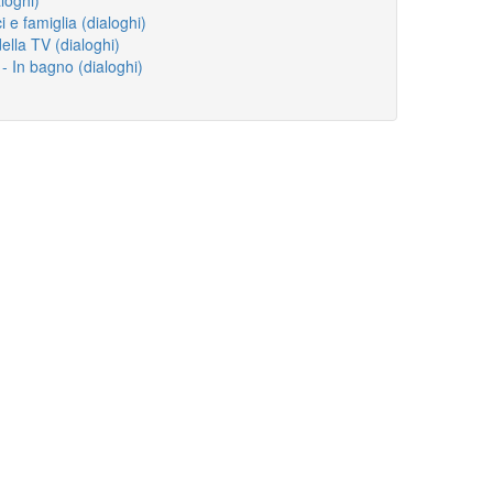
i e famiglia (dialoghi)
ella TV (dialoghi)
 - In bagno (dialoghi)