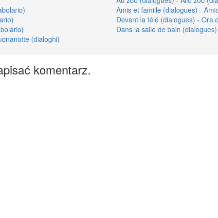
abolario)
Amis et famille (dialogues) - Amic
ario)
Devant la télé (dialogues) - Ora d
bolario)
Dans la salle de bain (dialogues)
uonanotte (dialoghi)
apisać komentarz.