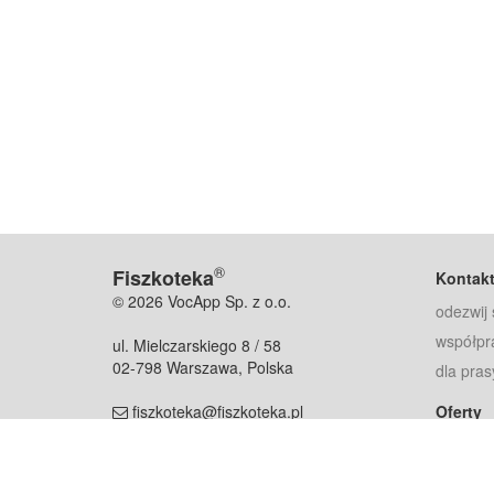
®
Fiszkoteka
Kontak
© 2026 VocApp Sp. z o.o.
odezwij 
współpr
ul. Mielczarskiego 8 / 58
02-798 Warszawa, Polska
dla pras
fiszkoteka@fiszkoteka.pl
Oferty
dla rodz
NIP: 951 245 79 19
dla kore
REGON: 369 727 696