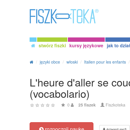
stwórz fiszki
kursy językowe
jak to dzia
języki obce
włoski
Italien pour les enfants
L'heure d'aller se co
(vocabolario)
0
25 fiszek
Fiszkoteka
rozpocznij naukę
ściągnij mp3