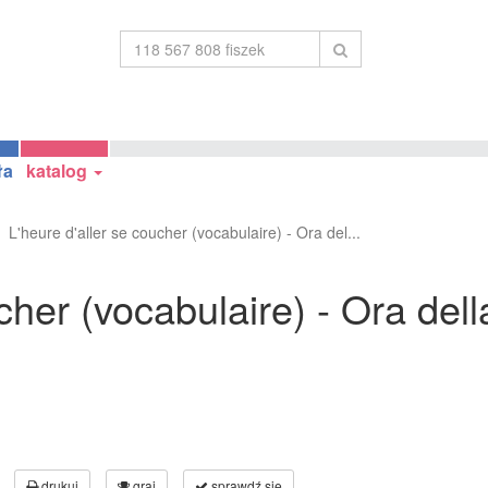
ła
katalog
L'heure d'aller se coucher (vocabulaire) - Ora del...
ucher (vocabulaire) - Ora del
drukuj
graj
sprawdź się