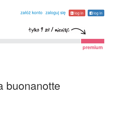
załóż konto
zaloguj się
log in
log in
premium
la buonanotte