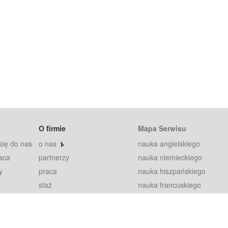
t
O firmie
Mapa Serwisu
się do nas
o nas
nauka angielskiego
aca
partnerzy
nauka niemieckiego
y
praca
nauka hiszpańskiego
staż
nauka francuskiego
blog
nauka rosyjskiego
in
2000+ opinii
nauka norweskiego
petytorów
nauka szwedzkiego