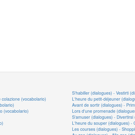
S'habiller (dialogues) - Vestirti (d
e colazione (vocabolario)
L'heure du petit-déjeuner (dialog
bolario)
Avant de sortir (dialogues) - Prim
o (vocabolario)
Lors d'une promenade (dialogues
S'amuser (dialogues) - Divertirsi 
o)
L'heure du souper (dialogues) - 
Les courses (dialogues) - Shoppi
Au zoo (dialogues) - Allo zoo (dia