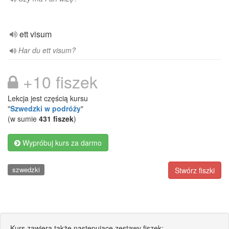
ett visum
Har du ett visum?
+10 fiszek
Lekcja jest częścią kursu
"
Szwedzki w podróży
"
(w sumie
431 fiszek
)
Wypróbuj kurs za darmo
szwedzki
Stwórz fiszki
Kurs zawiera także następujące zestawy fiszek: