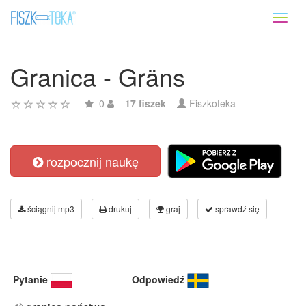
Toggl
naviga
Granica - Gräns
0
17 fiszek
Fiszkoteka
rozpocznij naukę
ściągnij mp3
drukuj
graj
sprawdź się
Pytanie
Odpowiedź