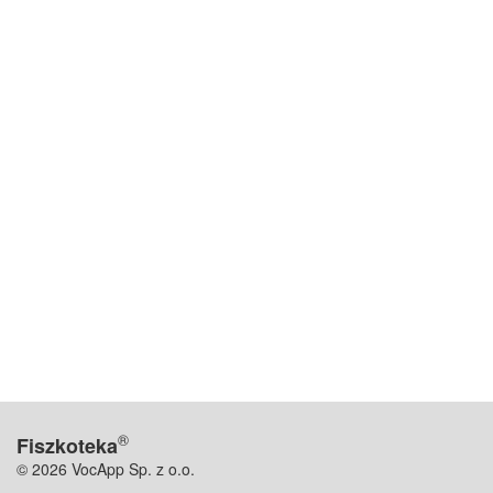
®
Fiszkoteka
© 2026 VocApp Sp. z o.o.