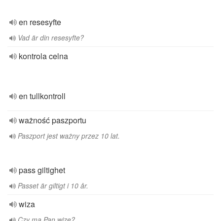
en resesyfte
Vad är din resesyfte?
kontrola celna
en tullkontroll
ważność paszportu
Paszport jest ważny przez 10 lat.
pass giltighet
Passet är giltigt i 10 år.
wiza
Czy ma Pan wizę?