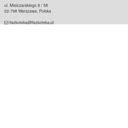
ul. Mielczarskiego 8 / 58
02-798 Warszawa, Polska
fiszkoteka@fiszkoteka.pl
NIP: 951 245 79 19
REGON: 369 727 696
Kontakt
O firmie
odezwij się do nas
o nas
współpraca
partnerzy
dla prasy
praca
staż
Oferty
blog