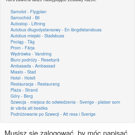
Samolot - Flygplan
Samochód - Bil
Autostop - Liftning
Autobus długodystansowy - En långdistansbuss
Autobus miejski - Stadsbuss
Pociąg - Tåg
Prom - Färja
Wędrówka - Vandring
Biuro podróży - Resebyrå
Ambasada - Ambassad
Miasto - Stad
Hotel - Hotell
Restauracja - Restaurang
Plaża - Strand
Góry - Berg
Szwecja - miejsca do odwiedzenia - Sverige - platser som
är värda att besöka
Podróżowanie po Szwecji - Att resa i Sverige
Musisz się zalogować, by móc napisać