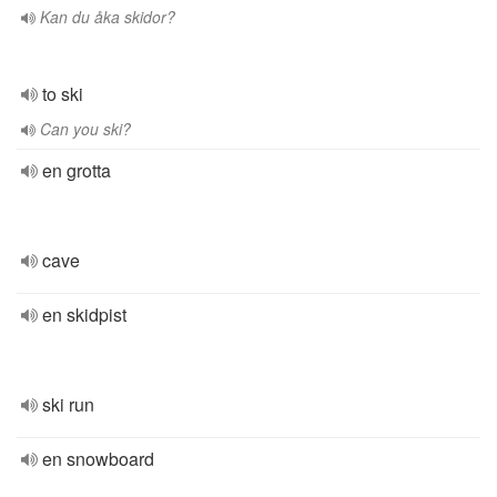
Kan du åka skidor?
to ski
Can you ski?
en grotta
cave
en skidpist
ski run
en snowboard