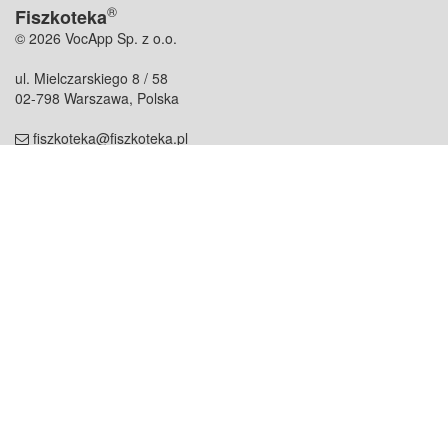
®
Fiszkoteka
© 2026 VocApp Sp. z o.o.
ul. Mielczarskiego 8 / 58
02-798 Warszawa, Polska
fiszkoteka@fiszkoteka.pl
NIP: 951 245 79 19
REGON: 369 727 696
Kontakt
O firmie
odezwij się do nas
o nas
współpraca
partnerzy