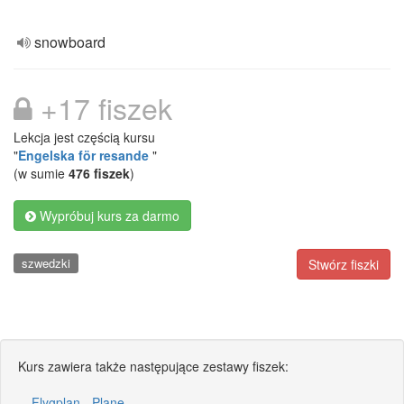
snowboard
+17 fiszek
Lekcja jest częścią kursu
"
Engelska för resande
"
(w sumie
476 fiszek
)
Wypróbuj kurs za darmo
szwedzki
Stwórz fiszki
Kurs zawiera także następujące zestawy fiszek:
Flygplan - Plane