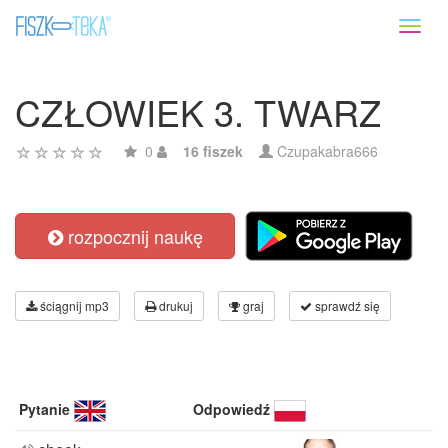
Toggl
naviga
CZŁOWIEK 3. TWARZ
0
16 fiszek
Czupakabra666
rozpocznij naukę
ściągnij mp3
drukuj
graj
sprawdź się
Pytanie
Odpowiedź