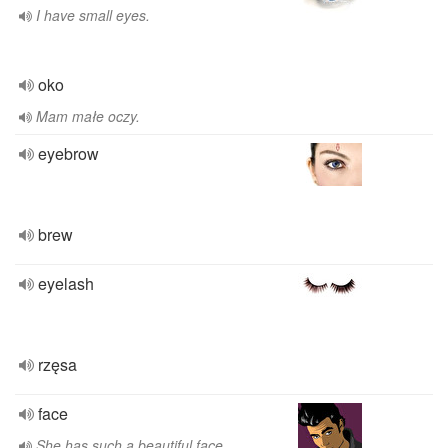
I have small eyes.
oko
Mam małe oczy.
eyebrow
brew
eyelash
rzęsa
face
She has such a beautiful face.