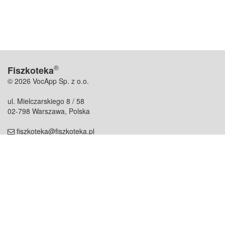
®
Fiszkoteka
© 2026 VocApp Sp. z o.o.
ul. Mielczarskiego 8 / 58
02-798 Warszawa, Polska
fiszkoteka@fiszkoteka.pl
NIP: 951 245 79 19
REGON: 369 727 696