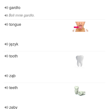
gardło
Boli mnie gardło.
tongue
język
tooth
ząb
teeth
zęby