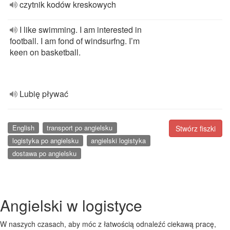
czytnik kodów kreskowych
I like swimming. I am interested in
football. I am fond of windsurfng. I’m
keen on basketball.
Lubię pływać
English
transport po angielsku
Stwórz fiszki
logistyka po angielsku
angielski logistyka
dostawa po angielsku
Angielski w logistyce
W naszych czasach, aby móc z łatwością odnaleźć ciekawą pracę,