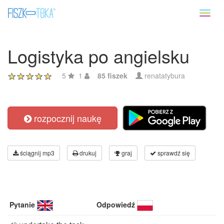
Toggl
naviga
Logistyka po angielsku
5
1
85 fiszek
renatatybura
rozpocznij naukę
ściągnij mp3
drukuj
graj
sprawdź się
Pytanie
Odpowiedź