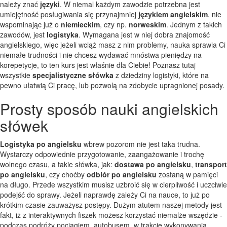
należy znać
języki
. W niemal każdym zawodzie potrzebna jest
umiejętność posługiwania się przynajmniej
językiem angielskim
, nie
wspominając już o
niemieckim
, czy np.
norweskim
. Jednym z takich
zawodów, jest
logistyka
. Wymagana jest w niej dobra znajomość
angielskiego, więc jeżeli wciąż masz z nim problemy, nauka sprawia Ci
niemałe trudności i nie chcesz wydawać mnóstwa pieniędzy na
korepetycje, to ten kurs jest właśnie dla Ciebie! Poznasz tutaj
wszystkie
specjalistyczne słówka
z dziedziny logistyki, które na
pewno ułatwią Ci pracę, lub pozwolą na zdobycie upragnionej posady.
Prosty sposób nauki angielskich
słówek
Logistyka po angielsku
wbrew pozorom nie jest taka trudna.
Wystarczy odpowiednie przygotowanie, zaangażowanie i trochę
wolnego czasu, a takie słówka, jak:
dostawa po angielsku
,
transport
po angielsku
, czy choćby
odbiór po angielsku
zostaną w pamięci
na długo. Przede wszystkim musisz uzbroić się w cierpliwość i uczciwie
podejść do sprawy. Jeżeli naprawdę zależy Ci na nauce, to już po
krótkim czasie zauważysz postępy. Dużym atutem naszej metody jest
fakt, iż z interaktywnych fiszek możesz korzystać niemalże wszędzie -
podczas podróży pociągiem, autobusem, w trakcie wykonywania