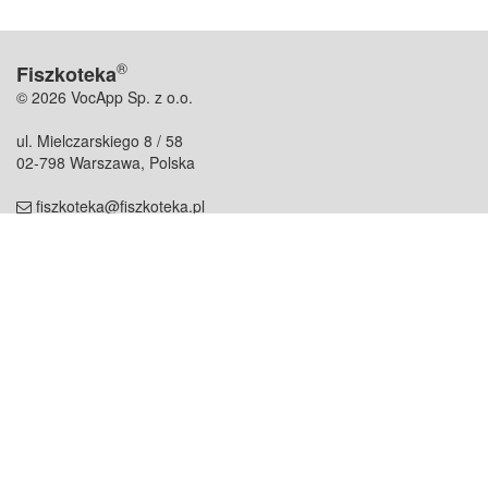
®
Fiszkoteka
© 2026 VocApp Sp. z o.o.
ul. Mielczarskiego 8 / 58
02-798 Warszawa, Polska
fiszkoteka@fiszkoteka.pl
NIP: 951 245 79 19
REGON: 369 727 696
Kontakt
O firmie