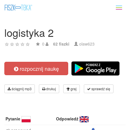
Toggl
naviga
logistyka 2
0
62 fiszki
olaw623
rozpocznij naukę
ściągnij mp3
drukuj
graj
sprawdź się
Pytanie
Odpowiedź