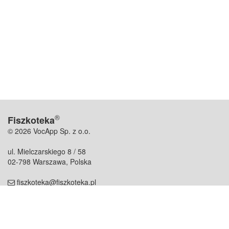
®
Fiszkoteka
© 2026 VocApp Sp. z o.o.
ul. Mielczarskiego 8 / 58
02-798 Warszawa, Polska
fiszkoteka@fiszkoteka.pl
NIP: 951 245 79 19
REGON: 369 727 696