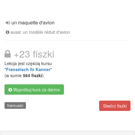
un maquette d'avion
aussi: un modèle réduit d'avion
+23 fiszki
Lekcja jest częścią kursu
"
Franséisch fir Kanner
"
(w sumie
564 fiszki
)
Wypróbuj kurs za darmo
francuski
Stwórz fiszki