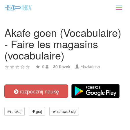
Toggl
naviga
Akafe goen (Vocabulaire)
- Faire les magasins
(vocabulaire)
0
30 fiszek
Fiszkoteka
rozpocznij naukę
drukuj
graj
sprawdź się