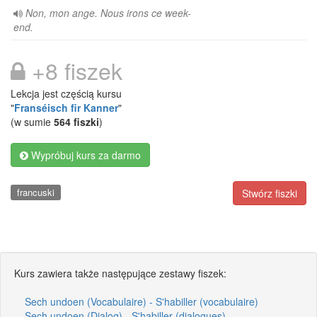
Non, mon ange. Nous irons ce week-
end.
+8 fiszek
Lekcja jest częścią kursu
"
Franséisch fir Kanner
"
(w sumie
564 fiszki
)
Wypróbuj kurs za darmo
francuski
Stwórz fiszki
Kurs zawiera także następujące zestawy fiszek:
Sech undoen (Vocabulaire) - S'habiller (vocabulaire)
Sech undoen (Dialog) - S'habiller (dialogues)