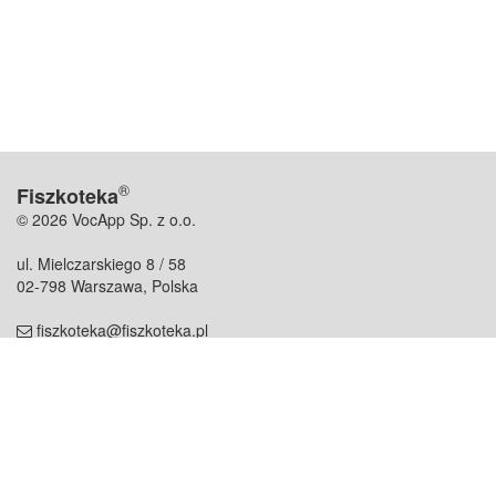
®
Fiszkoteka
© 2026 VocApp Sp. z o.o.
ul. Mielczarskiego 8 / 58
02-798 Warszawa, Polska
fiszkoteka@fiszkoteka.pl
NIP: 951 245 79 19
REGON: 369 727 696