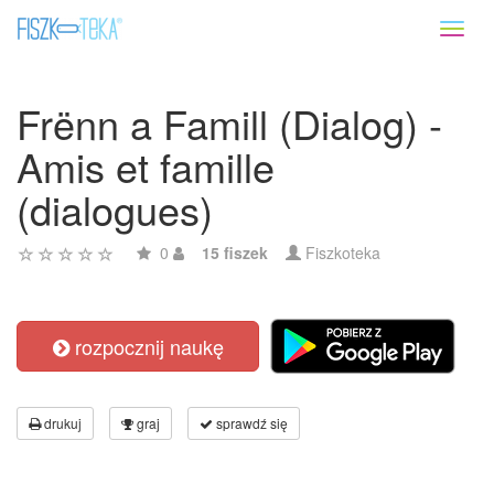
Toggl
naviga
Frënn a Famill (Dialog) -
Amis et famille
(dialogues)
0
15 fiszek
Fiszkoteka
rozpocznij naukę
drukuj
graj
sprawdź się