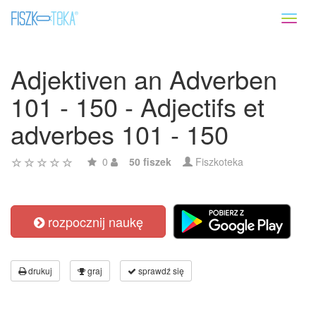
Toggl
naviga
Adjektiven an Adverben
101 - 150 - Adjectifs et
adverbes 101 - 150
0
50 fiszek
Fiszkoteka
rozpocznij naukę
drukuj
graj
sprawdź się