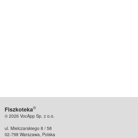
®
Fiszkoteka
© 2026 VocApp Sp. z o.o.
ul. Mielczarskiego 8 / 58
02-798 Warszawa, Polska