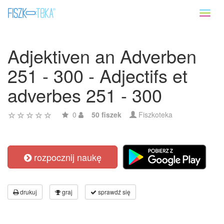
Toggl
naviga
Adjektiven an Adverben
251 - 300 - Adjectifs et
adverbes 251 - 300
0
50 fiszek
Fiszkoteka
rozpocznij naukę
drukuj
graj
sprawdź się