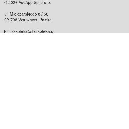
© 2026 VocApp Sp. z o.o.
ul. Mielczarskiego 8 / 58
02-798 Warszawa, Polska
fiszkoteka@fiszkoteka.pl
NIP: 951 245 79 19
REGON: 369 727 696
Kontakt
O firmie
odezwij się do nas
o nas
współpraca
partnerzy
dla prasy
praca