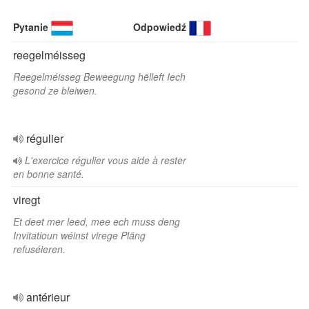
Pytanie
Odpowiedź
reegelméisseg
Reegelméisseg Beweegung hëlleft Iech
gesond ze bleiwen.
régulier
L'exercice régulier vous aide à rester
en bonne santé.
viregt
Et deet mer leed, mee ech muss deng
Invitatioun wéinst virege Pläng
refuséieren.
antérieur