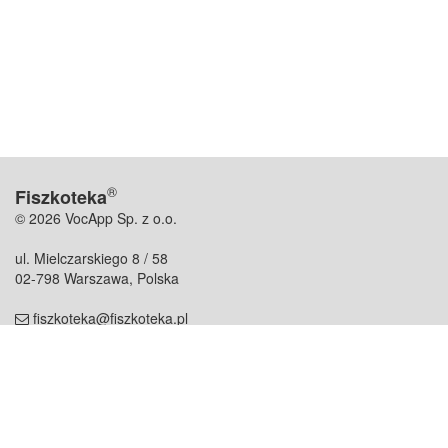
®
Fiszkoteka
© 2026 VocApp Sp. z o.o.
ul. Mielczarskiego 8 / 58
02-798 Warszawa, Polska
fiszkoteka@fiszkoteka.pl
NIP: 951 245 79 19
REGON: 369 727 696