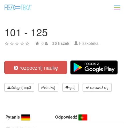
Toggl
naviga
101 - 125
0
25 fiszek
Fiszkoteka
rozpocznij naukę
ściągnij mp3
drukuj
graj
sprawdź się
Pytanie
Odpowiedź