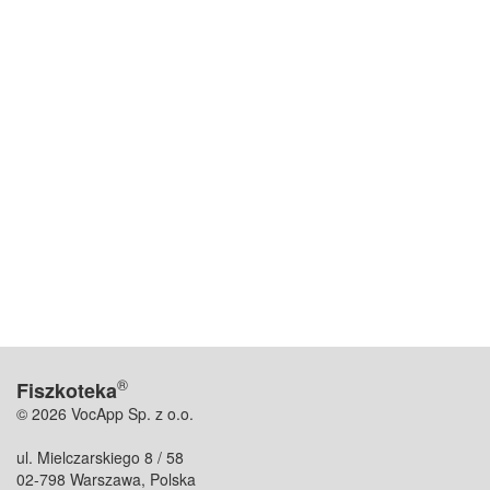
®
Fiszkoteka
© 2026 VocApp Sp. z o.o.
ul. Mielczarskiego 8 / 58
02-798 Warszawa, Polska