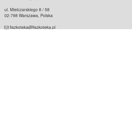
ul. Mielczarskiego 8 / 58
02-798 Warszawa, Polska
fiszkoteka@fiszkoteka.pl
NIP: 951 245 79 19
REGON: 369 727 696
Kontakt
O firmie
odezwij się do nas
o nas
współpraca
partnerzy
dla prasy
praca
staż
Oferty