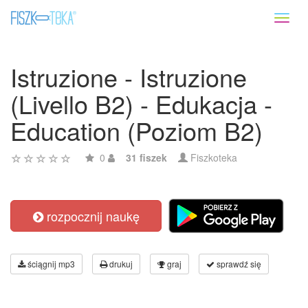
Toggl
naviga
Istruzione - Istruzione
(Livello B2) - Edukacja -
Education (Poziom B2)
0
31 fiszek
Fiszkoteka
rozpocznij naukę
ściągnij mp3
drukuj
graj
sprawdź się