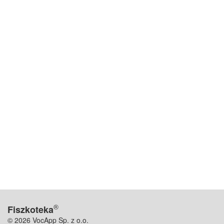
®
Fiszkoteka
© 2026 VocApp Sp. z o.o.