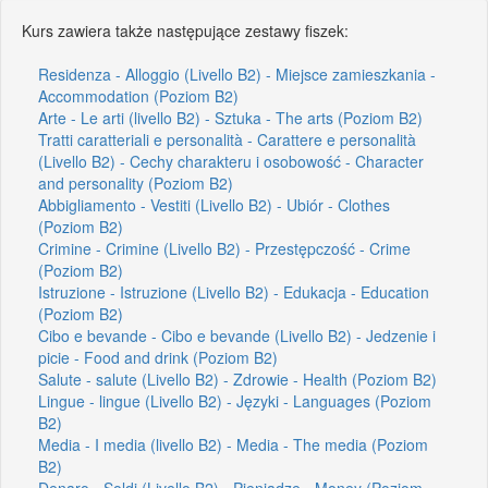
Kurs zawiera także następujące zestawy fiszek:
Residenza - Alloggio (Livello B2) - Miejsce zamieszkania -
Accommodation (Poziom B2)
Arte - Le arti (livello B2) - Sztuka - The arts (Poziom B2)
Tratti caratteriali e personalità - Carattere e personalità
(Livello B2) - Cechy charakteru i osobowość - Character
and personality (Poziom B2)
Abbigliamento - Vestiti (Livello B2) - Ubiór - Clothes
(Poziom B2)
Crimine - Crimine (Livello B2) - Przestępczość - Crime
(Poziom B2)
Istruzione - Istruzione (Livello B2) - Edukacja - Education
(Poziom B2)
Cibo e bevande - Cibo e bevande (Livello B2) - Jedzenie i
picie - Food and drink (Poziom B2)
Salute - salute (Livello B2) - Zdrowie - Health (Poziom B2)
Lingue - lingue (Livello B2) - Języki - Languages (Poziom
B2)
Media - I media (livello B2) - Media - The media (Poziom
B2)
Denaro - Soldi (Livello B2) - Pieniądze - Money (Poziom