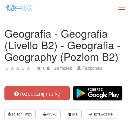
Toggl
naviga
Geografia - Geografia
(Livello B2) - Geografia -
Geography (Poziom B2)
0
26 fiszek
Fiszkoteka
rozpocznij naukę
ściągnij mp3
drukuj
graj
sprawdź się