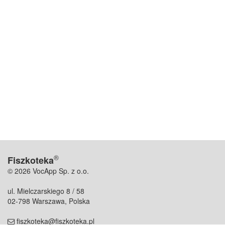
®
Fiszkoteka
© 2026 VocApp Sp. z o.o.
ul. Mielczarskiego 8 / 58
02-798 Warszawa, Polska
fiszkoteka@fiszkoteka.pl