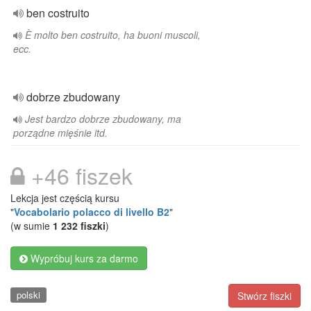
ben costruito
È molto ben costruito, ha buoni muscoli,
ecc.
dobrze zbudowany
Jest bardzo dobrze zbudowany, ma
porządne mięśnie itd.
+46 fiszek
Lekcja jest częścią kursu
"
Vocabolario polacco di livello B2
"
(w sumie
1 232 fiszki
)
Wypróbuj kurs za darmo
polski
Stwórz fiszki