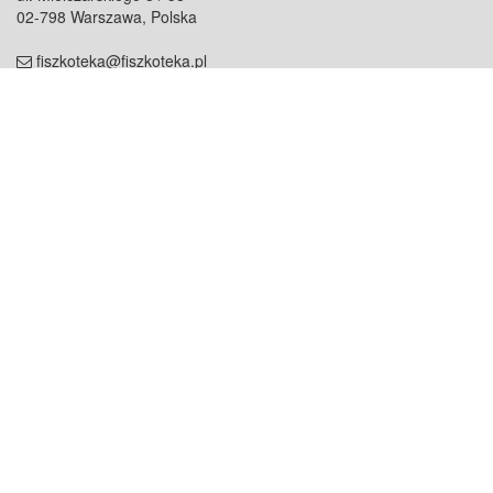
02-798 Warszawa, Polska
fiszkoteka@fiszkoteka.pl
NIP: 951 245 79 19
REGON: 369 727 696
Kontakt
O firmie
odezwij się do nas
o nas
współpraca
partnerzy
dla prasy
praca
staż
Oferty
blog
dla rodzin