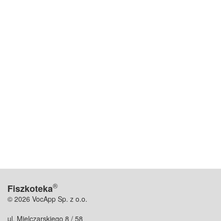
®
Fiszkoteka
© 2026 VocApp Sp. z o.o.
ul. Mielczarskiego 8 / 58