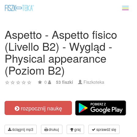
Toggl
naviga
Aspetto - Aspetto fisico
(Livello B2) - Wygląd -
Physical appearance
(Poziom B2)
0
53 fiszki
Fiszkoteka
rozpocznij naukę
ściągnij mp3
drukuj
graj
sprawdź się