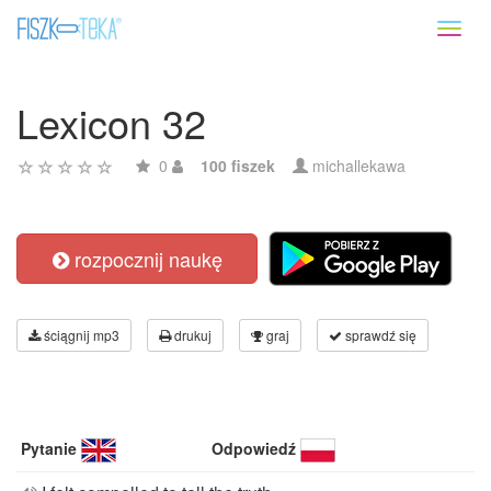
Toggl
naviga
Lexicon 32
0
100 fiszek
michallekawa
rozpocznij naukę
ściągnij mp3
drukuj
graj
sprawdź się
Pytanie
Odpowiedź