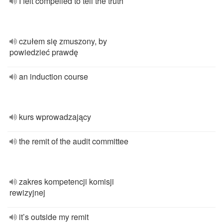
I felt compelled to tell the truth
czułem się zmuszony, by
powiedzieć prawdę
an induction course
kurs wprowadzający
the remit of the audit committee
zakres kompetencji komisji
rewizyjnej
it’s outside my remit