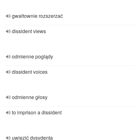
gwałtownie rozszerzać
dissident views
odmienne poglądy
dissident voices
odmienne głosy
to imprison a dissident
uwięzić dysydenta