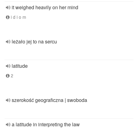
it weighed heavily on her mind
i d i o m
leżało jej to na sercu
latitude
2
szerokość geograficzna | swoboda
a latitude in interpreting the law