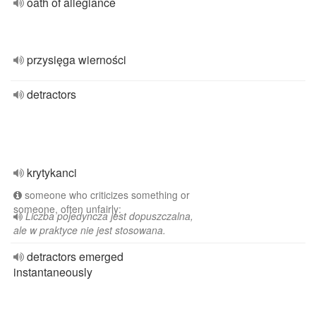
oath of allegiance
przysięga wierności
detractors
krytykanci
someone who criticizes something or
someone, often unfairly:
Liczba pojedyncza jest dopuszczalna,
ale w praktyce nie jest stosowana.
detractors emerged
instantaneously