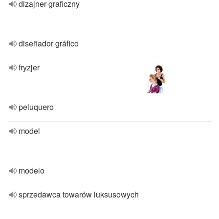
dizajner graficzny
diseñador gráfico
fryzjer
peluquero
model
modelo
sprzedawca towarów luksusowych