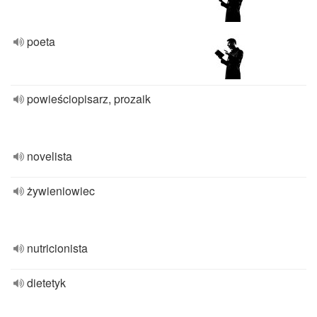
poeta
powieściopisarz, prozaik
novelista
żywieniowiec
nutricionista
dietetyk