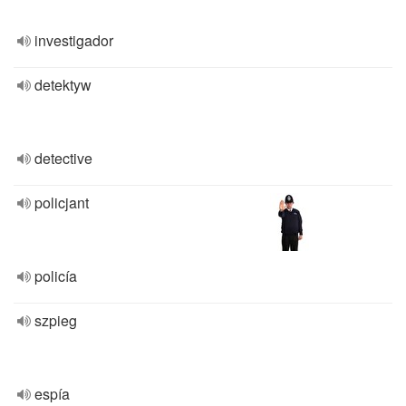
investigador
detektyw
detective
policjant
policía
szpieg
espía