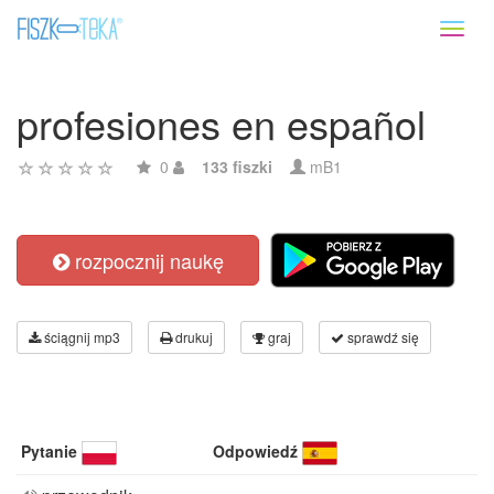
Toggl
naviga
profesiones en español
0
133 fiszki
mB1
rozpocznij naukę
ściągnij mp3
drukuj
graj
sprawdź się
Pytanie
Odpowiedź