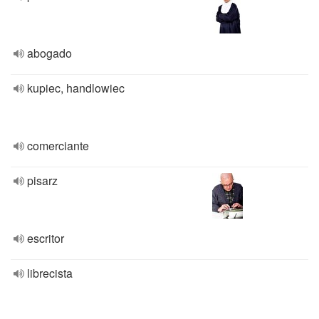
abogado
kupiec, handlowiec
comerciante
pisarz
escritor
librecista