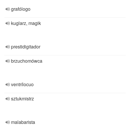
grafólogo
kuglarz, magik
prestidigitador
brzuchomówca
ventrílocuo
sztukmistrz
malabarista