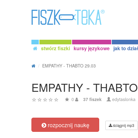
stwórz fiszki
kursy językowe
jak to dzia
EMPATHY - THABTO 29.03
EMPATHY - THABTO 
0
37 fiszek
edytaslonka
rozpocznij naukę
ściągnij mp3