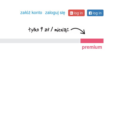
załóż konto
zaloguj się
log in
log in
premium