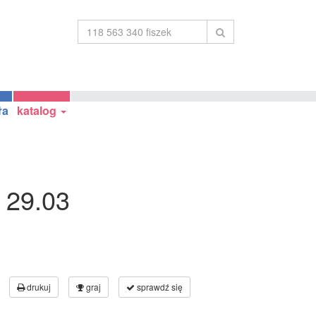
ła
katalog
29.03
drukuj
graj
sprawdź się