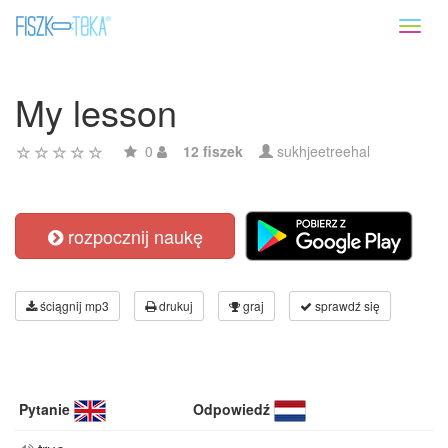
Toggl
naviga
My lesson
0
12 fiszek
sukhjeetreehal
rozpocznij naukę
ściągnij mp3
drukuj
graj
sprawdź się
Pytanie
Odpowiedź