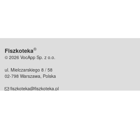
®
Fiszkoteka
© 2026 VocApp Sp. z o.o.
ul. Mielczarskiego 8 / 58
02-798 Warszawa, Polska
fiszkoteka@fiszkoteka.pl
NIP: 951 245 79 19
REGON: 369 727 696