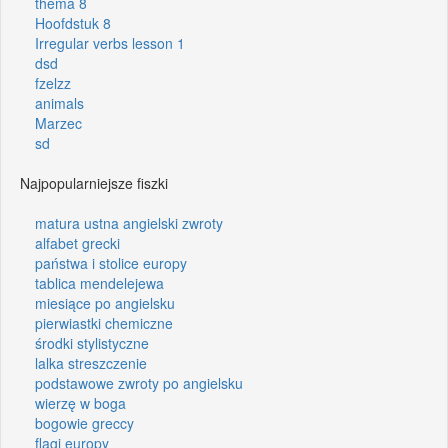
thema 8
Hoofdstuk 8
Irregular verbs lesson 1
dsd
fzelzz
animals
Marzec
sd
Najpopularniejsze fiszki
matura ustna angielski zwroty
alfabet grecki
państwa i stolice europy
tablica mendelejewa
miesiące po angielsku
pierwiastki chemiczne
środki stylistyczne
lalka streszczenie
podstawowe zwroty po angielsku
wierzę w boga
bogowie greccy
flagi europy