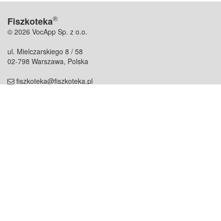
®
Fiszkoteka
© 2026 VocApp Sp. z o.o.
ul. Mielczarskiego 8 / 58
02-798 Warszawa, Polska
fiszkoteka@fiszkoteka.pl
NIP: 951 245 79 19
REGON: 369 727 696
Kontakt
O firmie
odezwij się do nas
o nas