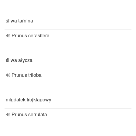
śliwa tarnina
Prunus cerasifera
śliwa ałycza
Prunus triloba
migdalek trójklapowy
Prunus serrulata