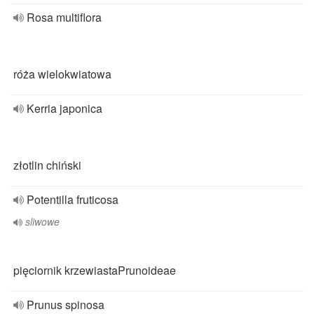
Rosa multiflora
róża wielokwiatowa
Kerria japonica
złotlin chiński
Potentilla fruticosa
sliwowe
pięciornik krzewiastaPrunoideae
Prunus spinosa