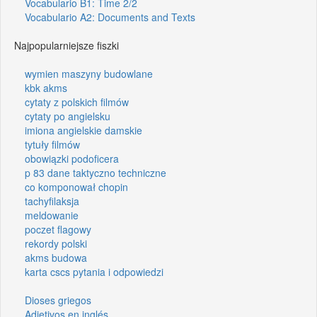
Vocabulario B1: Time 2/2
Vocabulario A2: Documents and Texts
Najpopularniejsze fiszki
wymien maszyny budowlane
kbk akms
cytaty z polskich filmów
cytaty po angielsku
imiona angielskie damskie
tytuły filmów
obowiązki podoficera
p 83 dane taktyczno techniczne
co komponował chopin
tachyfilaksja
meldowanie
poczet flagowy
rekordy polski
akms budowa
karta cscs pytania i odpowiedzi
Dioses griegos
Adjetivos en inglés