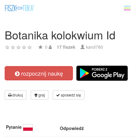
Toggl
naviga
Botanika kolokwium Id
0
17 fiszek
karol780
rozpocznij naukę
drukuj
graj
sprawdź się
Pytanie
Odpowiedź