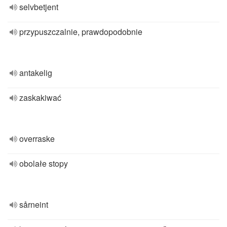
selvbetjent
przypuszczalnie, prawdopodobnie
antakelig
zaskakiwać
overraske
obolałe stopy
sårneint