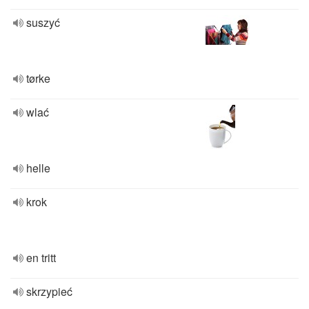
suszyć
tørke
wlać
helle
krok
en tritt
skrzypieć