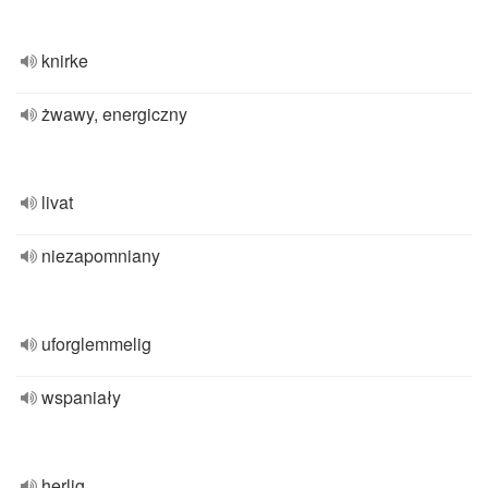
knirke
żwawy, energiczny
livat
niezapomniany
uforglemmelig
wspaniały
herlig