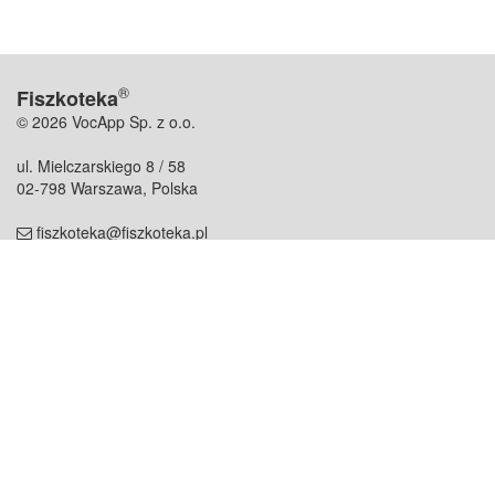
®
Fiszkoteka
© 2026 VocApp Sp. z o.o.
ul. Mielczarskiego 8 / 58
02-798 Warszawa, Polska
fiszkoteka@fiszkoteka.pl
NIP: 951 245 79 19
REGON: 369 727 696
Kontakt
O firmie