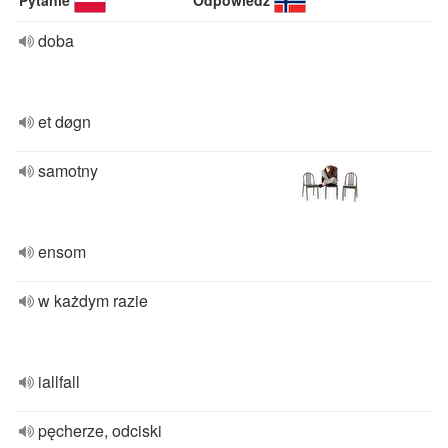
Pytanie
Odpowiedź
doba
et døgn
samotny
ensom
w każdym razie
iallfall
pęcherze, odciski