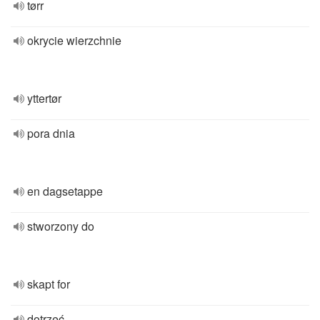
tørr
okrycie wierzchnie
yttertør
pora dnia
en dagsetappe
stworzony do
skapt for
dotrzeć