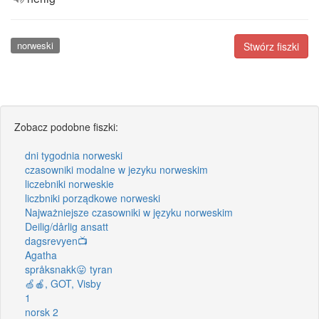
norweski
Stwórz fiszki
Zobacz podobne fiszki:
dni tygodnia norweski
czasowniki modalne w jezyku norweskim
liczebniki norweskie
liczbniki porządkowe norweski
Najważniejsze czasowniki w języku norweskim
Deilig/dårlig ansatt
dagsrevyen📺
Agatha
språksnakk😛 tyran
🍏🍎, GOT, Visby
1
norsk 2