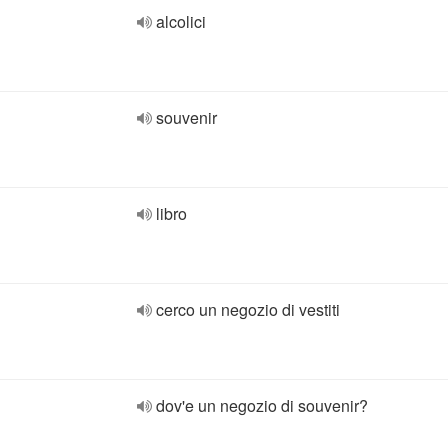
alcolici
souvenir
libro
cerco un negozio di vestiti
dov'e un negozio di souvenir?