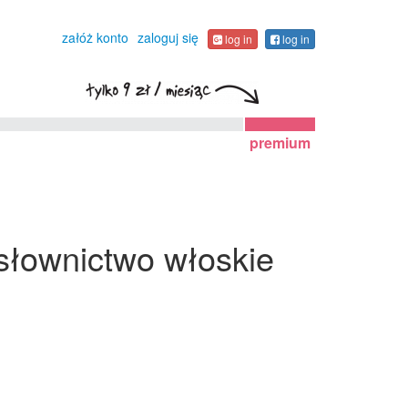
załóż konto
zaloguj się
log in
log in
premium
 słownictwo włoskie