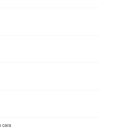
o
o cara