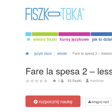
stwórz fiszki
kursy językowe
jak to dzia
języki obce
włoski
Fare la spesa 2 – lessico
Fare la spesa 2 – les
0
32 fiszki
martinan
rozpocznij naukę
ściągnij mp3