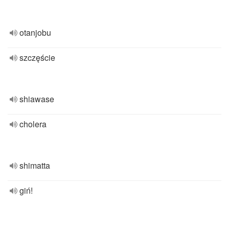
otanjobu
szczęście
shiawase
cholera
shimatta
giń!