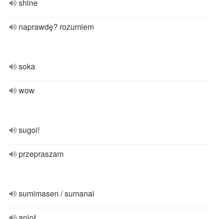
shine
naprawdę? rozumiem
soka
wow
sugoi!
przepraszam
sumimasen / sumanai
anioł