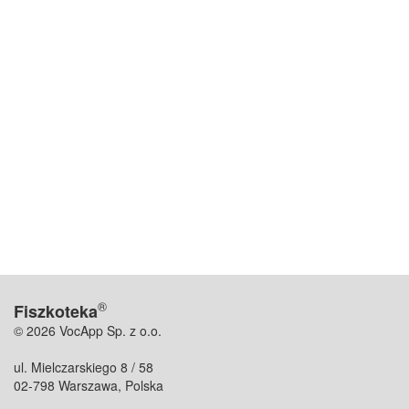
®
Fiszkoteka
© 2026 VocApp Sp. z o.o.
ul. Mielczarskiego 8 / 58
02-798 Warszawa, Polska