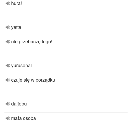
hura!
yatta
nie przebaczę tego!
yurusenai
czuje się w porządku
daijobu
mała osoba