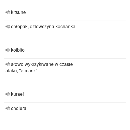
kitsune
chłopak, dziewczyna kochanka
koibito
słowo wykrzykiwane w czasie
ataku, "a masz"!
kurae!
cholera!