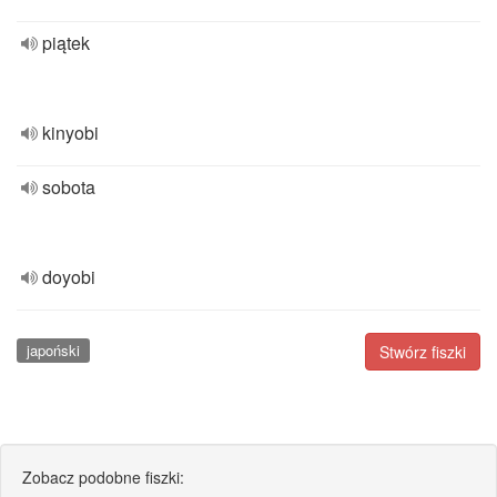
piątek
kinyobi
sobota
doyobi
japoński
Stwórz fiszki
Zobacz podobne fiszki: