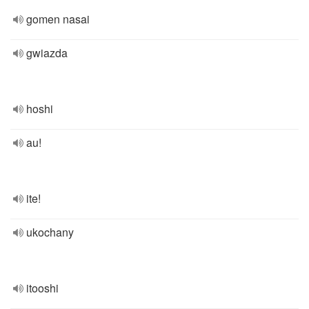
gomen nasai
gwiazda
hoshi
au!
ite!
ukochany
itooshi