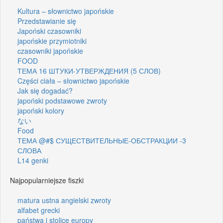
Kultura – słownictwo japońskie
Przedstawianie się
Japoński czasowniki
japońskie przymiotniki
czasowniki japońskie
FOOD
ТЕМА 16 ШТУКИ-УТВЕРЖДЕНИЯ (5 СЛОВ)
Części ciała – słownictwo japońskie
Jak się dogadać?
japoński podstawowe zwroty
japoński kolory
ない
Food
ТЕМА @#$ СУЩЕСТВИТЕЛЬНЫЕ-ОБСТРАКЦИИ -3
СЛОВА
L14 genki
Najpopularniejsze fiszki
matura ustna angielski zwroty
alfabet grecki
państwa i stolice europy