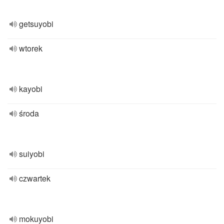
getsuyobi
wtorek
kayobi
środa
suiyobi
czwartek
mokuyobi