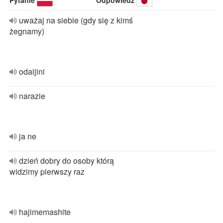
Pytanie
Odpowiedź
uważaj na siebie (gdy się z kimś
żegnamy)
odaijini
narazie
ja ne
dzień dobry do osoby którą
widzimy pierwszy raz
hajimemashite