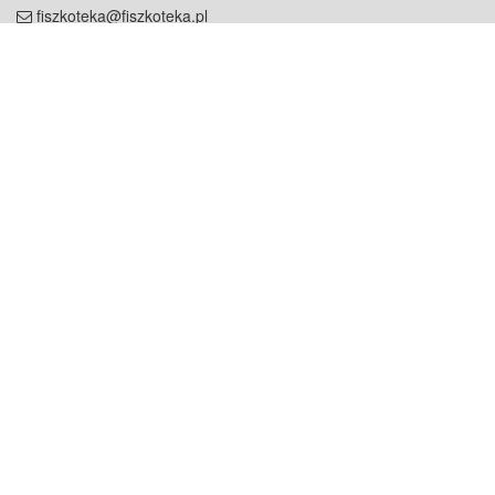
fiszkoteka@fiszkoteka.pl
NIP: 951 245 79 19
REGON: 369 727 696
Kontakt
O firmie
odezwij się do nas
o nas
współpraca
partnerzy
dla prasy
praca
staż
Oferty
blog
dla rodzin
2000+ opinii
dla korepetytorów
Warunki