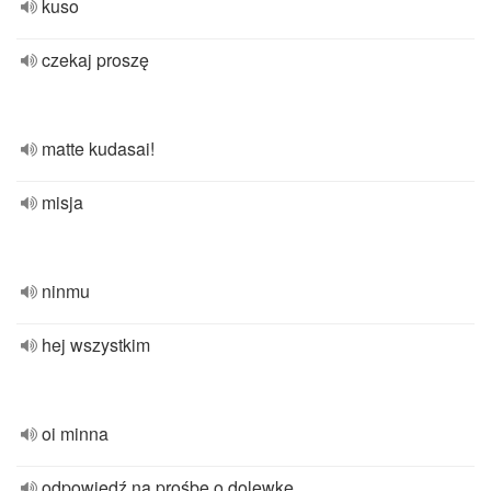
kuso
czekaj proszę
matte kudasai!
misja
ninmu
hej wszystkim
oi minna
odpowiedź na prośbę o dolewkę