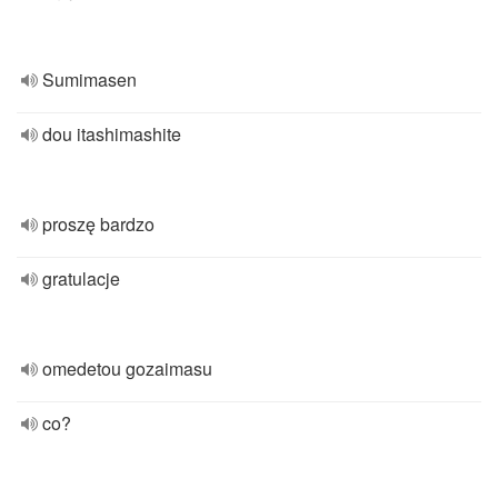
Sumimasen
dou itashimashite
proszę bardzo
gratulacje
omedetou gozaimasu
co?