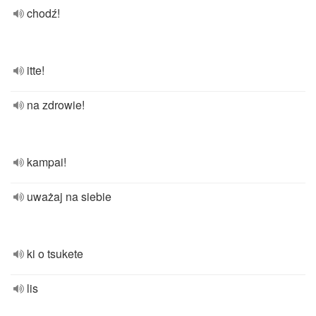
chodź!
itte!
na zdrowie!
kampai!
uważaj na siebie
ki o tsukete
lis