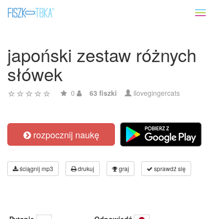
Toggl
naviga
japoński zestaw różnych
słówek
0
63 fiszki
ilovegingercats
rozpocznij naukę
ściągnij mp3
drukuj
graj
sprawdź się