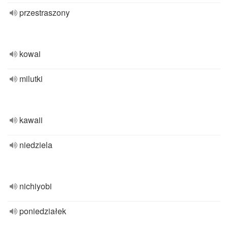
przestraszony
kowai
milutki
kawaii
niedziela
nichiyobi
poniedziałek